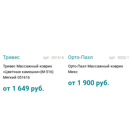
Аппараты на суставы
Санитарные приспособления для
инвалидов
Противопролежневые матрасы, подушки
Тривес
Орто-Пазл
Арт.:
051616
Арт.:
5000-1
ОПОРЫ, ВЕРТИКАЛИЗАТОРЫ, Оборудование
Тривес Массажный коврик
Орто-Пазл Массажный коврик
для ЛФК
«Цветные камешки»(М-516)
Микс
Мягкий 051616
от
1 900
руб.
Одежда ортопедическая (адаптивная) для
от
1 649
руб.
инвалидов
Индивидуальное изготовление