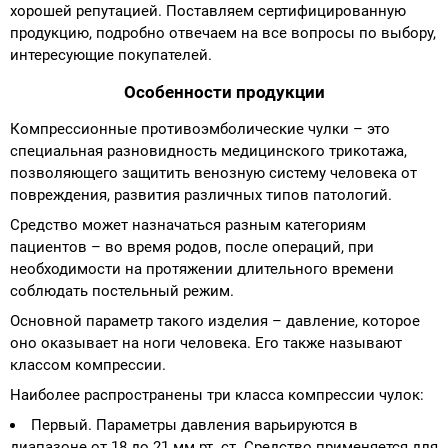
хорошей репутацией. Поставляем сертифицированную
продукцию, подробно отвечаем на все вопросы по выбору,
Аппараты на суставы
интересующие покупателей.
Санитарные приспособления для
Особенности продукции
инвалидов
Компрессионные противоэмболические чулки – это
специальная разновидность медицинского трикотажа,
Противопролежневые матрасы, подушки
позволяющего защитить венозную систему человека от
повреждения, развития различных типов патологий.
ОПОРЫ, ВЕРТИКАЛИЗАТОРЫ, Оборудование
Средство может назначаться разным категориям
для ЛФК
пациентов – во время родов, после операций, при
необходимости на протяжении длительного времени
Одежда ортопедическая (адаптивная) для
соблюдать постельный режим.
инвалидов
Основной параметр такого изделия – давление, которое
оно оказывает на ноги человека. Его также называют
Индивидуальное изготовление
классом компрессии.
Наиболее распространены три класса компрессии чулок:
Первый. Параметры давления варьируются в
диапазоне от 18 до 21 мм рт. ст. Средство применяется для