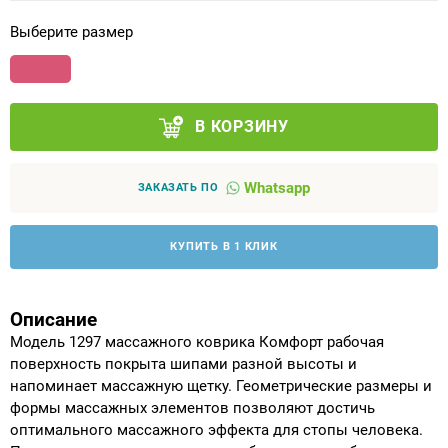
Выберите размер
Аппараты на суставы
Санитарные приспособления для
инвалидов
В КОРЗИНУ
Противопролежневые матрасы, подушки
Whatsapp
ЗАКАЗАТЬ ПО
ОПОРЫ, ВЕРТИКАЛИЗАТОРЫ, Оборудование
для ЛФК
КУПИТЬ В 1 КЛИК
Одежда ортопедическая (адаптивная) для
инвалидов
Описание
Модель 1297 массажного коврика Комфорт рабочая
поверхность покрыта шипами разной высоты и
Индивидуальное изготовление
напоминает массажную щетку. Геометрические размеры и
формы массажных элементов позволяют достичь
оптимального массажного эффекта для стопы человека.