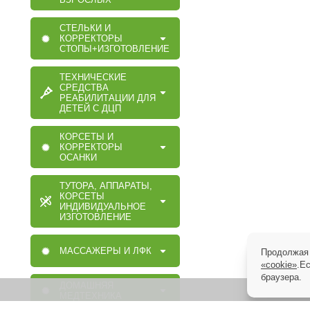
СТЕЛЬКИ И
КОРРЕКТОРЫ
СТОПЫ+ИЗГОТОВЛЕНИЕ
ТЕХНИЧЕСКИЕ
СРЕДСТВА
РЕАБИЛИТАЦИИ ДЛЯ
ДЕТЕЙ С ДЦП
КОРСЕТЫ И
КОРРЕКТОРЫ
ОСАНКИ
ТУТОРА, АППАРАТЫ,
КОРСЕТЫ
ИНДИВИДУАЛЬНОЕ
ИЗГОТОВЛЕНИЕ
МАССАЖЕРЫ И ЛФК
Продолжая 
«cookie»
.Е
браузера.
ДОМАШНЯЯ
МЕДТЕХНИКА