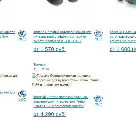
еская для
Тривес Подушка ортопедическая для
Трелакс Подушк
а 9см
путешествий с эффектом памяти
ортопедическая 
ФСС
ФСС
высота валика 9см ТОП-126-1
Trelax Diva высо
от 1 570 руб.
от 1 600 р
Трелакс
Арт.
: П-36
еская для
Трелакс Ортопедическая подушка-
ФСС
воротник для путешествий Trelax
ФСС
Cruise П-36 с эффектом памяти
от 4 290 руб.