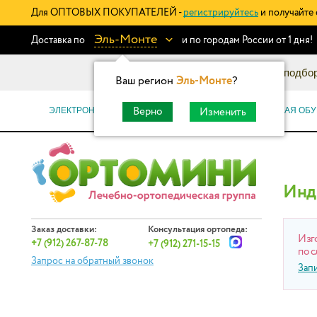
Для ОПТОВЫХ ПОКУПАТЕЛЕЙ -
регистрируйтесь
и получайте 
Эль-Монте
Доставка по
и по городам России от 1 дня!
Информационный каталог: подбор
Ваш регион
Эль-Монте
?
ЭЛЕКТРОННЫЕ СЕРТИФИКАТЫ
ОРТОПЕДИЧЕСКАЯ ОБУ
Верно
Изменить
Инд
Заказ доставки:
Консультация ортопеда:
Изг
+7 (912) 267-87-78
+7 (912) 271-15-15
по с
Запрос на обратный звонок
Зап