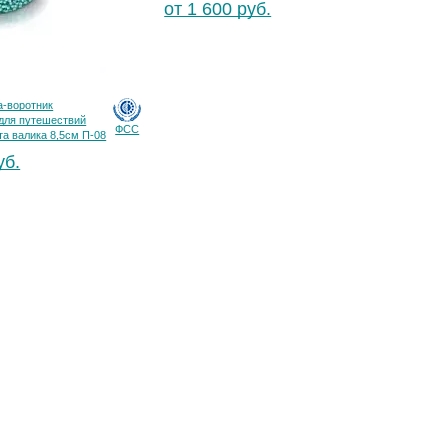
от 1 600 руб.
а-воротник
для путешествий
ФСС
та валика 8,5см П-08
уб.