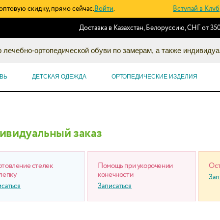
оптовую скидку, прямо сейчас.
Войти
.
Вступай в Клуб
Доставка в Казахстан, Белоруссию, СНГ от 350
 лечебно-ортопедической обуви по замерам, а также индивидуа
ВЬ
ДЕТСКАЯ ОДЕЖДА
ОРТОПЕДИЧЕСКИЕ ИЗДЕЛИЯ
ивидуальный заказ
отовление стелек
Помощь при укорочении
Ост
лепку
конечности
Зап
исаться
Записаться