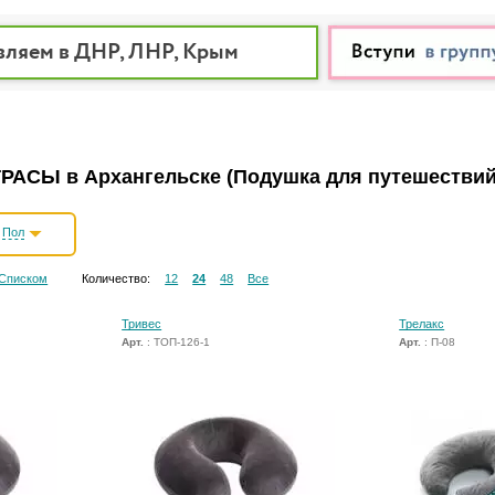
вляем в ДНР, ЛНР, Крым
РАСЫ в Архангельске
(Подушка для путешествий
Пол
Списком
Количество:
12
24
48
Все
Тривес
Трелакс
Арт.
: ТОП-126-1
Арт.
: П-08