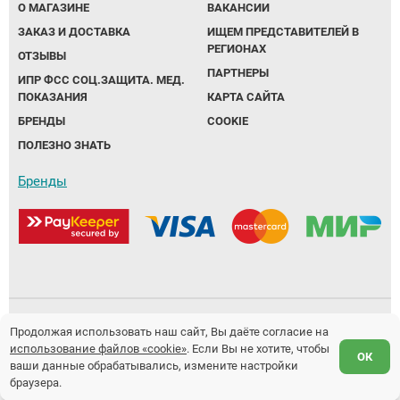
О МАГАЗИНЕ
ВАКАНСИИ
ЗАКАЗ И ДОСТАВКА
ИЩЕМ ПРЕДСТАВИТЕЛЕЙ В
Аппараты на суставы
РЕГИОНАХ
ОТЗЫВЫ
ПАРТНЕРЫ
Санитарные приспособления для
ИПР ФСС СОЦ.ЗАЩИТА. МЕД.
ПОКАЗАНИЯ
КАРТА САЙТА
инвалидов
БРЕНДЫ
COOKIE
ПОЛЕЗНО ЗНАТЬ
Противопролежневые матрасы, подушки
Бренды
ОПОРЫ, ВЕРТИКАЛИЗАТОРЫ, Оборудование
для ЛФК
Одежда ортопедическая (адаптивная) для
инвалидов
Индивидуальное изготовление
Политика обработки персональных данных
Продолжая использовать наш сайт, Вы даёте согласие на
использование файлов «cookie»
. Если Вы не хотите, чтобы
Предложение не является публичной офертой.
ОК
ваши данные обрабатывались, измените настройки
Разработка и продвижение сайтов
Fanky.ru
браузера.