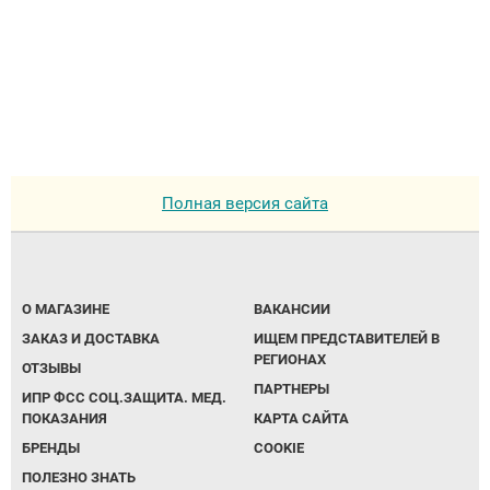
Аппараты на суставы
Санитарные приспособления для
инвалидов
Противопролежневые матрасы, подушки
Полная версия сайта
ОПОРЫ, ВЕРТИКАЛИЗАТОРЫ, Оборудование
для ЛФК
О МАГАЗИНЕ
ВАКАНСИИ
Одежда ортопедическая (адаптивная) для
ЗАКАЗ И ДОСТАВКА
ИЩЕМ ПРЕДСТАВИТЕЛЕЙ В
инвалидов
РЕГИОНАХ
ОТЗЫВЫ
ПАРТНЕРЫ
ИПР ФСС СОЦ.ЗАЩИТА. МЕД.
Индивидуальное изготовление
ПОКАЗАНИЯ
КАРТА САЙТА
БРЕНДЫ
COOKIE
ПОЛЕЗНО ЗНАТЬ