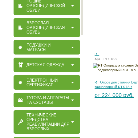
ПОШИВ
ОРТОПЕДИЧЕСКОЙ
ОБУВИ
ВЗРОСЛАЯ
ОРТОПЕДИЧЕСКАЯ
ОБУВЬ
ПОДУШКИ И
МАТРАСЫ
RT
Арт.
: RTX 18-з
ДЕТСКАЯ ОДЕЖДА
ЭЛЕКТРОННЫЙ
RT Опора для стояния Вер
СЕРТИФИКАТ
заднеопорный RTX 18-з
от 224 000 руб.
ТУТОРА И АППАРАТЫ
НА СУСТАВЫ
ТЕХНИЧЕСКИЕ
СРЕДСТВА
РЕАБИЛИТАЦИИ ДЛЯ
ВЗРОСЛЫХ