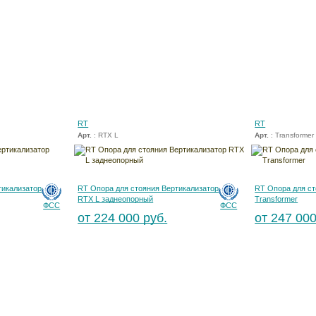
RT
RT
Арт.
: RTX L
Арт.
: Transformer
тикализатор
RT Опора для стояния Вертикализатор
RT Опора для ст
RTX L заднеопорный
Transformer
ФСС
ФСС
от 224 000 руб.
от 247 000