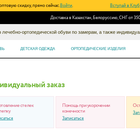
оптовую скидку, прямо сейчас.
Войти
.
Вступай в Клуб
Доставка в Казахстан, Белоруссию, СНГ от 350
 лечебно-ортопедической обуви по замерам, а также индивидуа
ВЬ
ДЕТСКАЯ ОДЕЖДА
ОРТОПЕДИЧЕСКИЕ ИЗДЕЛИЯ
ивидуальный заказ
отовление стелек
Помощь при укорочении
Ост
лепку
конечности
Зап
исаться
Записаться