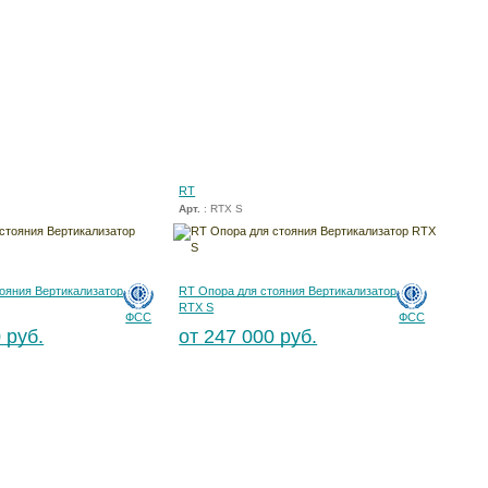
RT
Арт.
: RTX S
ояния Вертикализатор
RT Опора для стояния Вертикализатор
RTX S
ФСС
ФСС
 руб.
от 247 000 руб.