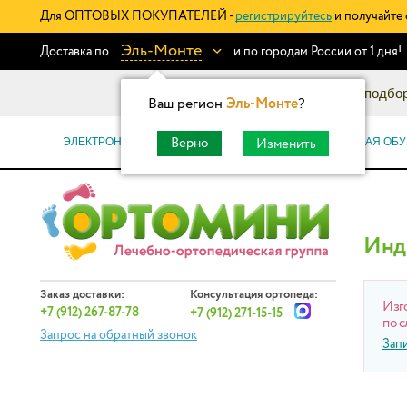
Для ОПТОВЫХ ПОКУПАТЕЛЕЙ -
регистрируйтесь
и получайте 
Эль-Монте
Доставка по
и по городам России от 1 дня!
Информационный каталог: подбор
Ваш регион
Эль-Монте
?
ЭЛЕКТРОННЫЕ СЕРТИФИКАТЫ
ОРТОПЕДИЧЕСКАЯ ОБУ
Верно
Изменить
Инд
Заказ доставки:
Консультация ортопеда:
Изг
+7 (912) 267-87-78
+7 (912) 271-15-15
по с
Запрос на обратный звонок
Зап