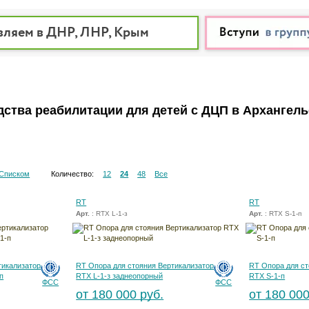
вляем в ДНР, ЛНР, Крым
дства реабилитации для детей с ДЦП в Архангел
Списком
Количество:
12
24
48
Все
RT
RT
Арт.
: RTX L-1-з
Арт.
: RTX S-1-п
тикализатор
RT Опора для стояния Вертикализатор
RT Опора для ст
п
RTX L-1-з заднеопорный
RTX S-1-п
ФСС
ФСС
от 180 000 руб.
от 180 000