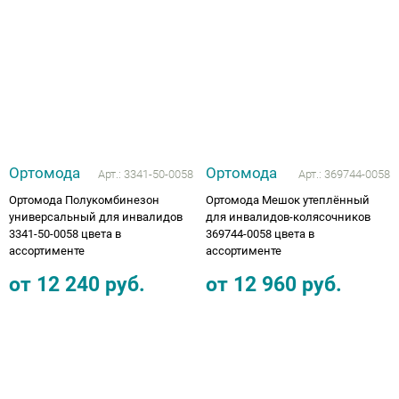
Аппараты на суставы
Санитарные приспособления для
инвалидов
Противопролежневые матрасы, подушки
Ортомода
Ортомода
Арт.:
3341-50-0058
Арт.:
369744-0058
ОПОРЫ, ВЕРТИКАЛИЗАТОРЫ, Оборудование
Ортомода Полукомбинезон
Ортомода Мешок утеплённый
для ЛФК
универсальный для инвалидов
для инвалидов-колясочников
3341-50-0058 цвета в
369744-0058 цвета в
ассортименте
ассортименте
Одежда ортопедическая (адаптивная) для
инвалидов
от
12 240
руб.
от
12 960
руб.
Индивидуальное изготовление