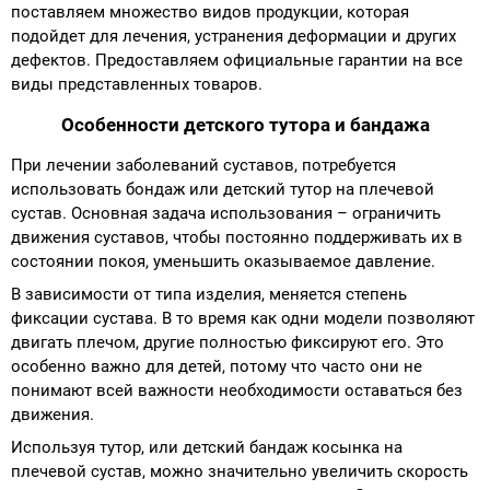
поставляем множество видов продукции, которая
подойдет для лечения, устранения деформации и других
Аппараты на суставы
дефектов. Предоставляем официальные гарантии на все
виды представленных товаров.
Санитарные приспособления для
инвалидов
Особенности детского тутора и бандажа
При лечении заболеваний суставов, потребуется
Противопролежневые матрасы, подушки
использовать бондаж или детский тутор на плечевой
сустав. Основная задача использования – ограничить
ОПОРЫ, ВЕРТИКАЛИЗАТОРЫ, Оборудование
движения суставов, чтобы постоянно поддерживать их в
для ЛФК
состоянии покоя, уменьшить оказываемое давление.
В зависимости от типа изделия, меняется степень
Одежда ортопедическая (адаптивная) для
фиксации сустава. В то время как одни модели позволяют
двигать плечом, другие полностью фиксируют его. Это
инвалидов
особенно важно для детей, потому что часто они не
понимают всей важности необходимости оставаться без
Индивидуальное изготовление
движения.
Используя тутор, или детский бандаж косынка на
плечевой сустав, можно значительно увеличить скорость