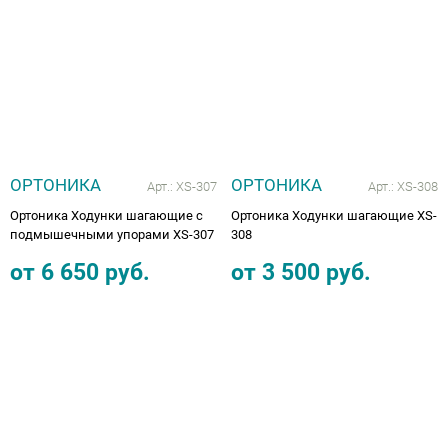
Аппараты на суставы
Санитарные приспособления для
инвалидов
Противопролежневые матрасы, подушки
ОРТОНИКА
ОРТОНИКА
Арт.:
XS-307
Арт.:
XS-308
ОПОРЫ, ВЕРТИКАЛИЗАТОРЫ, Оборудование
Ортоника Ходунки шагающие с
Ортоника Ходунки шагающие XS-
подмышечными упорами XS-307
308
для ЛФК
от
6 650
руб.
от
3 500
руб.
Одежда ортопедическая (адаптивная) для
инвалидов
Индивидуальное изготовление