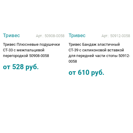
Тривес
Тривес
Арт.:
50908-0058
Арт.:
50912-0058
Тривес Плюсневые подушечки
Тривес Бандаж эластичный
СТ-33 с межпальцевой
СТ-39 с силиконовой вставкой
перегородкой 50908-0058
для передней части стопы 50912-
0058
от
528
руб.
от
610
руб.