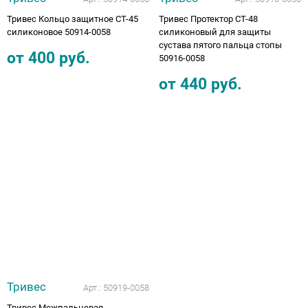
Тривес Кольцо защитное СТ-45
Тривес Протектор СТ-48
силиконовое 50914-0058
силиконовый для защиты
сустава пятого пальца стопы
от
400
руб.
50916-0058
от
440
руб.
Тривес
Арт.:
50919-0058
Тривес Межпальцевая