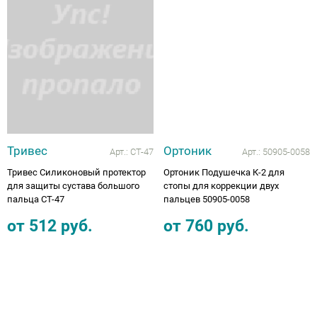
Аппараты на суставы
Санитарные приспособления для
инвалидов
Противопролежневые матрасы, подушки
Тривес
Ортоник
ОПОРЫ, ВЕРТИКАЛИЗАТОРЫ, Оборудование
Арт.:
СТ-47
Арт.:
50905-0058
для ЛФК
Тривес Силиконовый протектор
Ортоник Подушечка К-2 для
для защиты сустава большого
стопы для коррекции двух
пальца СТ-47
пальцев 50905-0058
Одежда ортопедическая (адаптивная) для
инвалидов
от
512
руб.
от
760
руб.
Индивидуальное изготовление