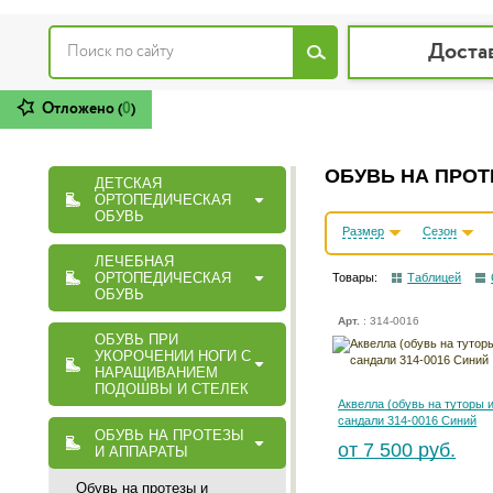
Доста
Отложено (
0
)
ОБУВЬ НА ПРОТ
ДЕТСКАЯ
ОРТОПЕДИЧЕСКАЯ
ОБУВЬ
Размер
Сезон
ЛЕЧЕБНАЯ
ОРТОПЕДИЧЕСКАЯ
Товары:
Таблицей
ОБУВЬ
Арт.
: 314-0016
ОБУВЬ ПРИ
УКОРОЧЕНИИ НОГИ С
НАРАЩИВАНИЕМ
ПОДОШВЫ И СТЕЛЕК
Аквелла (обувь на туторы 
сандали 314-0016 Синий
ОБУВЬ НА ПРОТЕЗЫ
от 7 500 руб.
И АППАРАТЫ
Обувь на протезы и