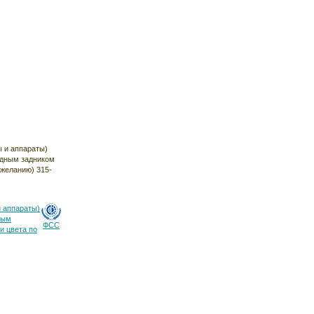
и аппараты)
ным
ФСС
и цвета по