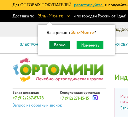
Для ОПТОВЫХ ПОКУПАТЕЛЕЙ -
регистрируйтесь
и получайте 
Эль-Монте
Доставка по
и по городам России от 1 дня!
Информационный каталог: подбор
Ваш регион
Эль-Монте
?
ЭЛЕКТРОННЫЕ СЕРТИФИКАТЫ
ОРТОПЕДИЧЕСКАЯ ОБУ
Верно
Изменить
Инд
Заказ доставки:
Консультация ортопеда:
Изг
+7 (912) 267-87-78
+7 (912) 271-15-15
по с
Запрос на обратный звонок
Зап