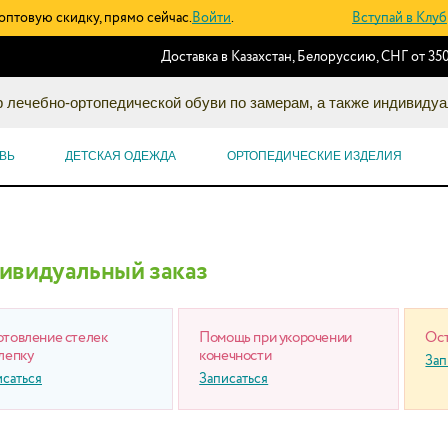
оптовую скидку, прямо сейчас.
Войти
.
Вступай в Клуб
Доставка в Казахстан, Белоруссию, СНГ от 350
 лечебно-ортопедической обуви по замерам, а также индивидуа
ВЬ
ДЕТСКАЯ ОДЕЖДА
ОРТОПЕДИЧЕСКИЕ ИЗДЕЛИЯ
ивидуальный заказ
отовление стелек
Помощь при укорочении
Ост
лепку
конечности
Зап
исаться
Записаться