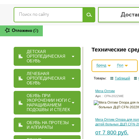
Доста
Отложено (
0
)
Технические сре
ДЕТСКАЯ
ОРТОПЕДИЧЕСКАЯ
ОБУВЬ
Бренд
Пол
ЛЕЧЕБНАЯ
ОРТОПЕДИЧЕСКАЯ
Товары:
Таблицей
ОБУВЬ
Мега-Оптим
ОБУВЬ ПРИ
Арт.
: CFN-2022WE
УКОРОЧЕНИИ НОГИ С
НАРАЩИВАНИЕМ
ПОДОШВЫ И СТЕЛЕК
Мега Оптим Опора для пол
ОБУВЬ НА ПРОТЕЗЫ
детей больных ДЦП CFN-
И АППАРАТЫ
от 7 800 руб.