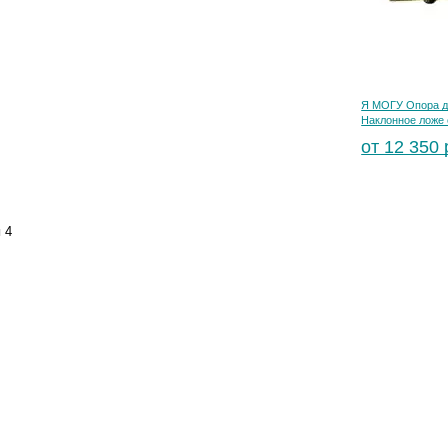
Я МОГУ Опора д
Наклонное ложе 
от 12 350 
и
4