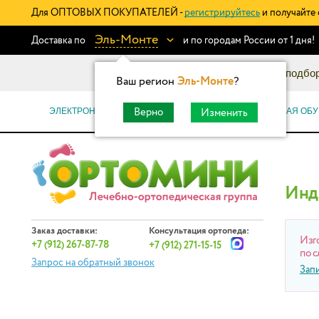
Для ОПТОВЫХ ПОКУПАТЕЛЕЙ -
регистрируйтесь
и получайте 
Эль-Монте
Доставка по
и по городам России от 1 дня!
Информационный каталог: подбор
Ваш регион
Эль-Монте
?
ЭЛЕКТРОННЫЕ СЕРТИФИКАТЫ
ОРТОПЕДИЧЕСКАЯ ОБУ
Верно
Изменить
Инд
Заказ доставки:
Консультация ортопеда:
Изг
+7 (912) 267-87-78
+7 (912) 271-15-15
по с
Запрос на обратный звонок
Зап