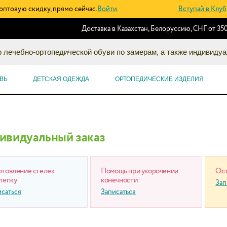
оптовую скидку, прямо сейчас.
Войти
.
Вступай в Клуб
Доставка в Казахстан, Белоруссию, СНГ от 350
 лечебно-ортопедической обуви по замерам, а также индивидуа
ВЬ
ДЕТСКАЯ ОДЕЖДА
ОРТОПЕДИЧЕСКИЕ ИЗДЕЛИЯ
ивидуальный заказ
отовление стелек
Помощь при укорочении
Ост
лепку
конечности
Зап
исаться
Записаться