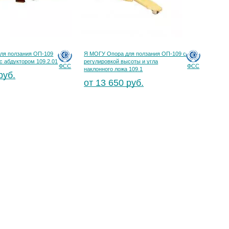
ля ползания ОП-109
Я МОГУ Опора для ползания ОП-109 с
с абдуктором 109.2.01
регулировкой высоты и угла
ФСС
ФСС
наклонного ложа 109.1
руб.
от 13 650 руб.