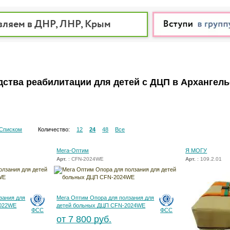
вляем в ДНР, ЛНР, Крым
дства реабилитации для детей с ДЦП в Архангел
Списком
Количество:
12
24
48
Все
Мега-Оптим
Я МОГУ
Арт.
: CFN-2024WE
Арт.
: 109.2.01
зания для
Мега Оптим Опора для ползания для
2022WE
детей больных ДЦП CFN-2024WE
ФСС
ФСС
от 7 800 руб.