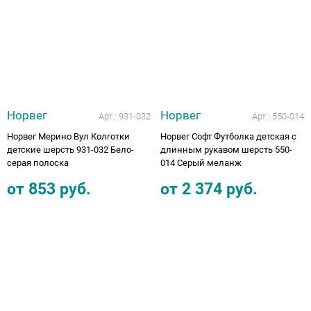
Аппараты на суставы
Санитарные приспособления для
инвалидов
Противопролежневые матрасы, подушки
Норвег
Норвег
Арт.:
931-032
Арт.:
550-014
Норвег Мерино Вул Колготки
Норвег Софт Футболка детская с
ОПОРЫ, ВЕРТИКАЛИЗАТОРЫ, Оборудование
детские шерсть 931-032 Бело-
длинным рукавом шерсть 550-
серая полоска
014 Серый меланж
для ЛФК
от
853
руб.
от
2 374
руб.
Одежда ортопедическая (адаптивная) для
инвалидов
Индивидуальное изготовление