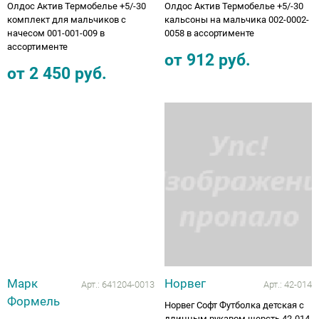
Олдос Актив Термобелье +5/-30
Олдос Актив Термобелье +5/-30
комплект для мальчиков с
кальсоны на мальчика 002-0002-
начесом 001-001-009 в
0058 в ассортименте
ассортименте
от
912
руб.
от
2 450
руб.
Марк
Норвег
Арт.:
641204-0013
Арт.:
42-014
Формель
Норвег Софт Футболка детская с
длинным рукавом шерсть 42-014