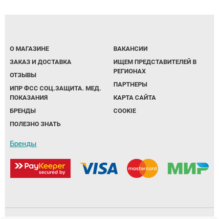
Аппараты на суставы
Санитарные приспособления для
О МАГАЗИНЕ
ВАКАНСИИ
инвалидов
ЗАКАЗ И ДОСТАВКА
ИЩЕМ ПРЕДСТАВИТЕЛЕЙ В
РЕГИОНАХ
ОТЗЫВЫ
Противопролежневые матрасы, подушки
ПАРТНЕРЫ
ИПР ФСС СОЦ.ЗАЩИТА. МЕД.
ПОКАЗАНИЯ
КАРТА САЙТА
ОПОРЫ, ВЕРТИКАЛИЗАТОРЫ, Оборудование
БРЕНДЫ
COOKIE
для ЛФК
ПОЛЕЗНО ЗНАТЬ
Одежда ортопедическая (адаптивная) для
Бренды
инвалидов
Индивидуальное изготовление