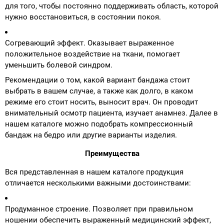
для того, чтобы постоянно поддерживать область, которой
нужно восстановиться, в состоянии покоя.
Аппараты на суставы
Согревающий эффект. Оказывает выраженное
Санитарные приспособления для
положительное воздействие на ткани, помогает
инвалидов
уменьшить болевой синдром.
Рекомендации о том, какой вариант бандажа стоит
Противопролежневые матрасы, подушки
выбрать в вашем случае, а также как долго, в каком
режиме его стоит носить, выносит врач. Он проводит
ОПОРЫ, ВЕРТИКАЛИЗАТОРЫ, Оборудование
внимательный осмотр пациента, изучает анамнез. Далее в
для ЛФК
нашем каталоге можно подобрать компрессионный
бандаж на бедро или другие варианты изделия.
Одежда ортопедическая (адаптивная) для
Преимущества
инвалидов
Вся представленная в нашем каталоге продукция
Индивидуальное изготовление
отличается несколькими важными достоинствами:
Продуманное строение. Позволяет при правильном
ношении обеспечить выраженный медицинский эффект,