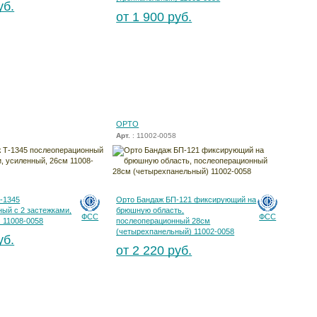
уб.
от 1 900 руб.
ОРТО
Арт.
: 11002-0058
-1345
Орто Бандаж БП-121 фиксирующий на
ый c 2 застежками,
брюшную область,
ФСС
ФСС
 11008-0058
послеоперационный 28см
(четырехпанельный) 11002-0058
уб.
от 2 220 руб.