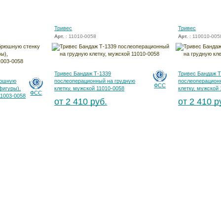
Тривес
Тривес
Арт.
: 11010-0058
Арт.
: 110010-005
Тривес Бандаж Т-1339
Тривес Бандаж Т
рюшную
послеоперационный на грудную
послеоперацион
ФСС
фигуры),
клетку, мужской 11010-0058
клетку, мужской
ФСС
1003-0058
от 2 410 руб.
от 2 410 р