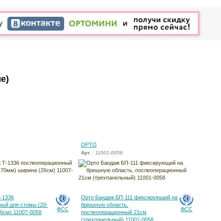
е)
ОРТО
Арт.
: 11001-0058
-1336
Орто Бандаж БП-111 фиксирующий на
ый для стомы (20-
брюшную область,
ФСС
ФСС
6см) 11007-0058
послеоперационный 21см
(трехпанельный) 11001-0058