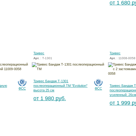
от 1 680 р
Тривес
Тривес
Арт.
: Т-1301
Арт.
: 11008-0058
Тривес Бандаж Т-1301
дную
послеоперационный ТМ "Evolution"
Тривес Бандаж Т
ФСС
ФСС
высота 25 см
послеоперационн
усиленный, 26см
от 1 980 руб.
от 1 999 р