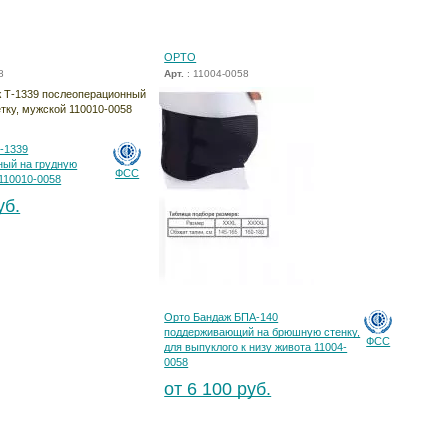
ОРТО
8
Арт.
: 11004-0058
-1339
ный на грудную
ФСС
 110010-0058
уб.
Орто Бандаж БПA-140
поддерживающий на брюшную стенку,
ФСС
для выпуклого к низу живота 11004-
0058
от 6 100 руб.