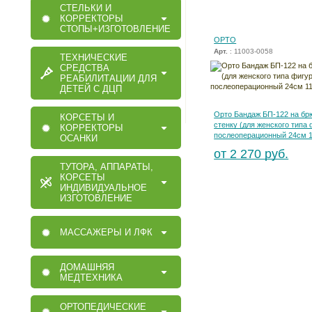
СТЕЛЬКИ И
КОРРЕКТОРЫ
СТОПЫ+ИЗГОТОВЛЕНИЕ
ОРТО
Арт.
: 11003-0058
ТЕХНИЧЕСКИЕ
СРЕДСТВА
РЕАБИЛИТАЦИИ ДЛЯ
ДЕТЕЙ С ДЦП
Орто Бандаж БП-122 на б
КОРСЕТЫ И
стенку (для женского типа 
КОРРЕКТОРЫ
послеоперационный 24см 1
ОСАНКИ
от 2 270 руб.
ТУТОРА, АППАРАТЫ,
КОРСЕТЫ
ИНДИВИДУАЛЬНОЕ
ИЗГОТОВЛЕНИЕ
МАССАЖЕРЫ И ЛФК
ДОМАШНЯЯ
МЕДТЕХНИКА
ОРТОПЕДИЧЕСКИЕ