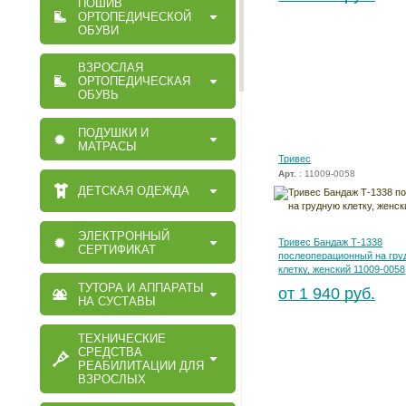
ПОШИВ
ОРТОПЕДИЧЕСКОЙ
ОБУВИ
ВЗРОСЛАЯ
ОРТОПЕДИЧЕСКАЯ
ОБУВЬ
ПОДУШКИ И
МАТРАСЫ
Тривес
Арт.
: 11009-0058
ДЕТСКАЯ ОДЕЖДА
ЭЛЕКТРОННЫЙ
Тривес Бандаж Т-1338
СЕРТИФИКАТ
послеоперационный на гру
клетку, женский 11009-0058
ТУТОРА И АППАРАТЫ
от 1 940 руб.
НА СУСТАВЫ
ТЕХНИЧЕСКИЕ
СРЕДСТВА
РЕАБИЛИТАЦИИ ДЛЯ
ВЗРОСЛЫХ