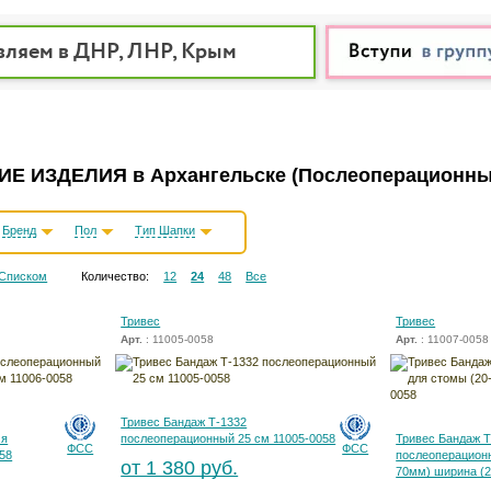
вляем в ДНР, ЛНР, Крым
Е ИЗДЕЛИЯ в Архангельске
(Послеоперационны
Бренд
Пол
Тип Шапки
Списком
Количество:
12
24
48
Все
Тривес
Тривес
Арт.
: 11005-0058
Арт.
: 11007-0058
Тривес Бандаж Т-1332
мя
послеоперационный 25 см 11005-0058
Тривес Бандаж Т
ФСС
ФСС
58
послеоперационн
от 1 380 руб.
70мм) ширина (2