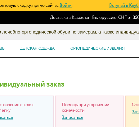
оптовую скидку, прямо сейчас.
Войти
.
Вступай в Клуб
Доставка в Казахстан, Белоруссию, СНГ от 350
 лечебно-ортопедической обуви по замерам, а также индивидуа
ВЬ
ДЕТСКАЯ ОДЕЖДА
ОРТОПЕДИЧЕСКИЕ ИЗДЕЛИЯ
ивидуальный заказ
отовление стелек
Помощь при укорочении
Ост
лепку
конечности
Зап
исаться
Записаться