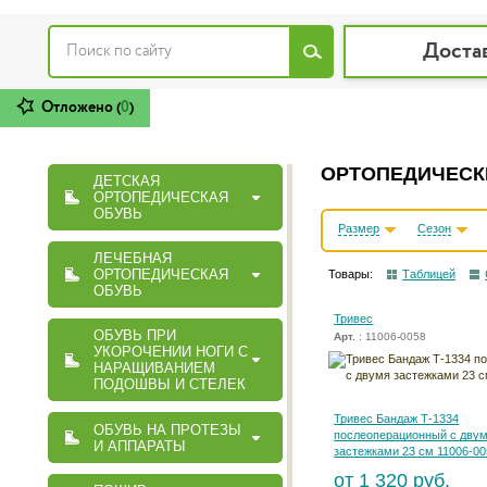
Доста
Отложено (
0
)
ОРТОПЕДИЧЕСКИ
ДЕТСКАЯ
ОРТОПЕДИЧЕСКАЯ
ОБУВЬ
Размер
Сезон
ЛЕЧЕБНАЯ
ОРТОПЕДИЧЕСКАЯ
Товары:
Таблицей
ОБУВЬ
Тривес
ОБУВЬ ПРИ
Арт.
: 11006-0058
УКОРОЧЕНИИ НОГИ С
НАРАЩИВАНИЕМ
ПОДОШВЫ И СТЕЛЕК
Тривес Бандаж Т-1334
ОБУВЬ НА ПРОТЕЗЫ
послеоперационный с дву
И АППАРАТЫ
застежками 23 см 11006-00
от 1 320 руб.