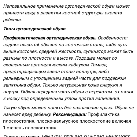
Неправильное применение ортопедической обуви может
принести вред в развитии костной структуры скелета
ребенка.
Типы ортопедической обуви
Профилактическая ортопедическая обувь.
Особенности:
задник высотой обычно по косточкам стопы, либо чуть
выше косточек, средней жесткости, супинатор может быть
разным по плотности и высоте. Подошва может со
скошенным ортопедическим каблуком Томаса,
предотвращающим завал стопы вовнутрь, либо
рельефным с утолщением задней части для поддержки
запятника обуви. Только натуральная кожа снаружи и
внутри. Гибкая передняя часть обуви с перекатом от пятки
к носку под определенным углом против запинания.
Такую обувь можно носить без назначения врача.
Обувь не
нанесет вред ребенку.
Рекомендации:
Профилактика
плоскостопия, плоско-вальгусное плоскостопие включая
1 степень плоскостопия.
Торговые марки:
MINIMEN
,
PERLINO
,
DANDINO
,
MINISHOES
,