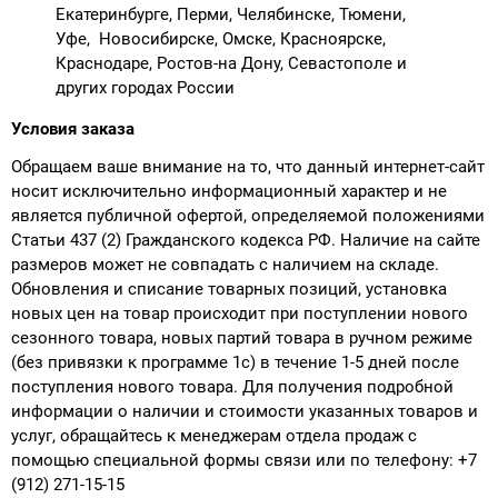
Ботинки зима для косолапиков
Вкладные корригирующие элементы для
Тутора и аппараты на локтевой сустав
Тутора и аппараты на коленный сустав
Кресло-коляска трость складная
(дополнительные скидки не действуют)
Опоры, Вертикализаторы
Компрессионные колготки
Грудопоясничные
Екатеринбурге, Перми, Челябинске, Тюмени,
Обувь на протезы и аппараты
ортопедической обуви
Уфе, Новосибирске, Омске, Красноярске,
Сандали лечебные под стельку
Обувь после операции на голеностопе
Подушка под ноги
КЕРРИ ВЕСНА-ОСЕНЬ 2019
Аппарат на всю руку
Плечо и предплечье
Тазобедренный сустав
Краснодаре, Ростов-на Дону, Севастополе и
Пошив обуви для косолапиков
Тутора и аппараты на плечевой сустав
Нарядная одежда
Компрессионные гольфы
других городах России
Впитывающие простыни, подгузники
Школьная обувь
Тутор ночной
Подушка для беременных
ПРЕМОНТ ВЕСНА-ОСЕНЬ 2019
Тутора и аппараты на суставы для детей
Ортезы на пальцы
Ботинки для косолапиков с утеплением
Флисовая поддева под ветровки,
Приспособления для одевания
Условия заказа
Аппарат на всю ногу, руку
комбинезоны
Распродажа Зима -20% скидка
Динамический тутор AFO
Подушка с гелем
ОЛДОС ОСЕНЬ-ЗИМА 2019-2020
Тутора и аппараты на суставы для
Обращаем ваше внимание на то, что данный интернет-сайт
Обувь при правосторонней и
взрослых
носит исключительно информационный характер и не
левосторонней косолапости
Трости, костыли, ходунки
РАСПРОДАЖА от 100 до 1500 рублей
РАСПРОДАЖА МИНИМЕН ДАНДИНО
Детская обувь при ДЦП
Наволочки для ортопедических подушек
НОВИНКИ ЗИМА 2019-2020
является публичной офертой, определяемой положениями
(дополнительные скидки не действуют)
ОРСЕТТО ТАПИБУ от 499 руб
Статьи 437 (2) Гражданского кодекса РФ. Наличие на сайте
Кресла-коляски
размеров может не совпадать с наличием на складе.
Обувь против хождения на носочках
ОЛДОС ВЕСНА 2020
Обновления и списание товарных позиций, установка
Рюкзаки
Сандали лечебные с супинатором
новых цен на товар происходит при поступлении нового
Головодержатель полужесткой и жесткой
ПРЕМОНТ ВЕСНА-ОСЕНЬ 2020
сезонного товара, новых партий товара в ручном режиме
фиксации
KISU Верхняя Одежда
Детская профилактическая обувь
(без привязки к программе 1с) в течение 1-5 дней после
НОВИНКИ ВЕСНА KISU 2020
поступления нового товара. Для получения подробной
Туторы, бандажи (на лучезапястный,
Premont Верхняя Одежда
Сандали лечебные под стельку по 2496 руб
информации о наличии и стоимости указанных товаров и
локтевой, плечевой суставы и предплечье)
услуг, обращайтесь к менеджерам отдела продаж с
KISU 2021
помощью специальной формы связи или по телефону: +7
Обувь на протез и аппарат
(912) 271-15-15