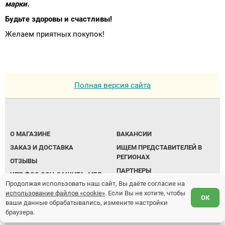
марки.
Будьте здоровы и счастливы!
Желаем приятных покупок!
Полная версия сайта
О МАГАЗИНЕ
ВАКАНСИИ
ЗАКАЗ И ДОСТАВКА
ИЩЕМ ПРЕДСТАВИТЕЛЕЙ В
РЕГИОНАХ
ОТЗЫВЫ
ПАРТНЕРЫ
ИПР ФСС СОЦ.ЗАЩИТА. МЕД.
Продолжая использовать наш сайт, Вы даёте согласие на
ПОКАЗАНИЯ
КАРТА САЙТА
использование файлов «cookie»
. Если Вы не хотите, чтобы
БРЕНДЫ
COOKIE
ОК
ваши данные обрабатывались, измените настройки
ПОЛЕЗНО ЗНАТЬ
браузера.