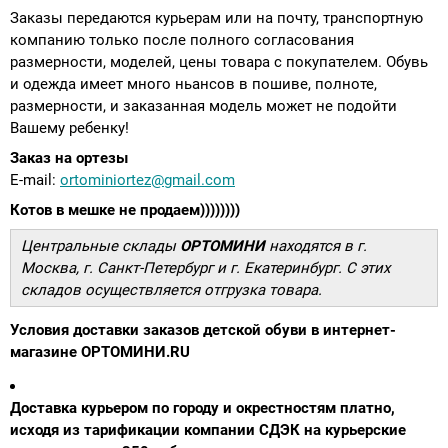
Заказы передаются курьерам или на почту, транспортную
Аппараты на суставы
компанию только после полного согласования
размерности, моделей, цены товара с покупателем. Обувь
и одежда имеет много ньансов в пошиве, полноте,
Санитарные приспособления для
размерности, и заказанная модель может не подойти
инвалидов
Вашему ребенку!
Заказ на ортезы
Противопролежневые матрасы, подушки
E-mail:
ortominiortez@gmail.com
Котов в мешке не продаем))))))))
ОПОРЫ, ВЕРТИКАЛИЗАТОРЫ, Оборудование
для ЛФК
Центральные склады
ОРТОМИНИ
находятся в г.
Москва, г. Санкт-Петербург и г. Екатеринбург. С этих
складов осуществляется отгрузка товара.
Одежда ортопедическая (адаптивная) для
инвалидов
Условия доставки заказов детской обуви в интернет-
магазине ОРТОМИНИ.RU
Индивидуальное изготовление
Доставка курьером по городу и окрестностям платно,
исходя из тарификации компании СДЭК на курьерские