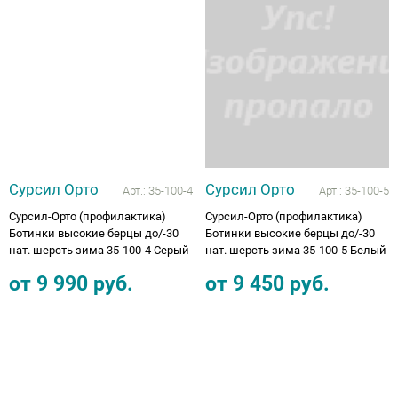
Аппараты на суставы
Санитарные приспособления для
инвалидов
Противопролежневые матрасы, подушки
Сурсил Орто
Сурсил Орто
ОПОРЫ, ВЕРТИКАЛИЗАТОРЫ, Оборудование
Арт.:
35-100-4
Арт.:
35-100-5
для ЛФК
Сурсил-Орто (профилактика)
Сурсил-Орто (профилактика)
Ботинки высокие берцы до/-30
Ботинки высокие берцы до/-30
нат. шерсть зима 35-100-4 Серый
нат. шерсть зима 35-100-5 Белый
Одежда ортопедическая (адаптивная) для
инвалидов
от
9 990
руб.
от
9 450
руб.
Индивидуальное изготовление