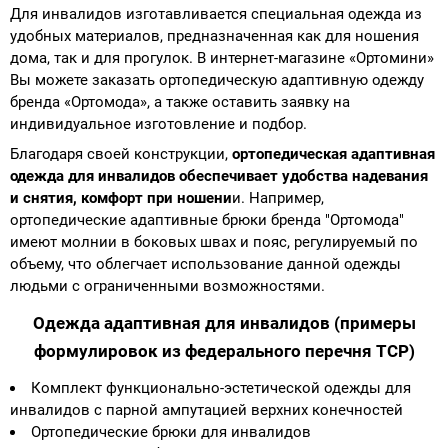
Для инвалидов изготавливается специальная одежда из
удобных материалов, предназначенная как для ношения
Аппараты на суставы
дома, так и для прогулок. В интернет-магазине «Ортомини»
Вы можете заказать ортопедическую адаптивную одежду
Санитарные приспособления для
бренда «Ортомода», а также оставить заявку на
инвалидов
индивидуальное изготовление и подбор.
Благодаря своей конструкции,
ортопедическая адаптивная
Противопролежневые матрасы, подушки
одежда для инвалидов обеспечивает удобства надевания
и снятия, комфорт при ношени
и. Например,
ОПОРЫ, ВЕРТИКАЛИЗАТОРЫ, Оборудование
ортопедические адаптивные брюки бренда "Ортомода"
для ЛФК
имеют молнии в боковых швах и пояс, регулируемый по
объему, что облегчает использование данной одежды
людьми с ограниченными возможностями.
Одежда ортопедическая (адаптивная) для
инвалидов
Одежда адаптивная для инвалидов (примеры
формулировок из федерального перечня ТСР)
Индивидуальное изготовление
Комплект функционально-эстетической одежды для
инвалидов с парной ампутацией верхних конечностей
Ортопедические брюки для инвалидов