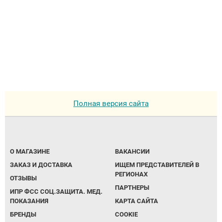
Аппараты на суставы
Санитарные приспособления для
инвалидов
Противопролежневые матрасы, подушки
Полная версия сайта
ОПОРЫ, ВЕРТИКАЛИЗАТОРЫ, Оборудование
для ЛФК
Одежда ортопедическая (адаптивная) для
О МАГАЗИНЕ
ВАКАНСИИ
инвалидов
ЗАКАЗ И ДОСТАВКА
ИЩЕМ ПРЕДСТАВИТЕЛЕЙ В
РЕГИОНАХ
ОТЗЫВЫ
Индивидуальное изготовление
ПАРТНЕРЫ
ИПР ФСС СОЦ.ЗАЩИТА. МЕД.
ПОКАЗАНИЯ
КАРТА САЙТА
БРЕНДЫ
COOKIE