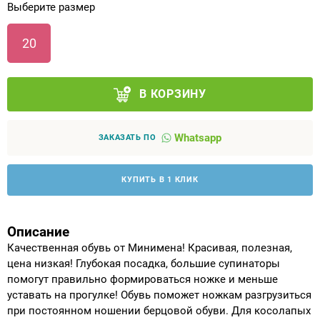
Выберите размер
Аппараты на суставы
20
Санитарные приспособления для
инвалидов
В КОРЗИНУ
Противопролежневые матрасы, подушки
Whatsapp
ЗАКАЗАТЬ ПО
ОПОРЫ, ВЕРТИКАЛИЗАТОРЫ, Оборудование
для ЛФК
КУПИТЬ В 1 КЛИК
Одежда ортопедическая (адаптивная) для
инвалидов
Описание
Качественная обувь от Минимена! Красивая, полезная,
Индивидуальное изготовление
цена низкая! Глубокая посадка, большие супинаторы
помогут правильно формироваться ножке и меньше
уставать на прогулке! Обувь поможет ножкам разгрузиться
при постоянном ношении берцовой обуви. Для косолапых