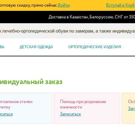
оптовую скидку, прямо сейчас.
Войти
.
Вступай в Клуб
Доставка в Казахстан, Белоруссию, СНГ от 350
 лечебно-ортопедической обуви по замерам, а также индивидуа
ВЬ
ДЕТСКАЯ ОДЕЖДА
ОРТОПЕДИЧЕСКИЕ ИЗДЕЛИЯ
ивидуальный заказ
отовление стелек
Помощь при укорочении
Ост
лепку
конечности
Зап
исаться
Записаться