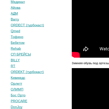
Медикал
Айова
АДМ
Barry
ORDECT (турбокаст)
Qmed
Тофино
Бебетом
Rehab
СП БРЕЙСЫ
BILLY
Зимняя обувь
под ортезы
RT
ORDEKT (турбокаст)
Кивикедс
Орлетт
ОЛИМП
Бос Орто
PROCARE
DonJoy