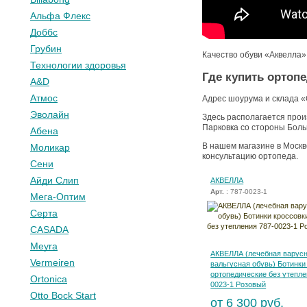
Альфа Флекс
Доббс
Грубин
Качество обуви «Аквелла
Технологии здоровья
Где купить ортоп
A&D
Атмос
Адрес шоурума и склада «О
Эволайн
Здесь располагается прои
Парковка со стороны Боль
Абена
В нашем магазине в Москв
Моликар
консультацию ортопеда.
Сени
Айди Слип
АКВЕЛЛА
Арт.
: 787-0023-1
Мега-Оптим
Серта
CASADA
Meyra
АКВЕЛЛА (лечебная варусн
Vermeiren
вальгусная обувь) Ботинки
ортопедические без утепле
Ortonica
0023-1 Розовый
Otto Bock Start
от 6 300 руб.