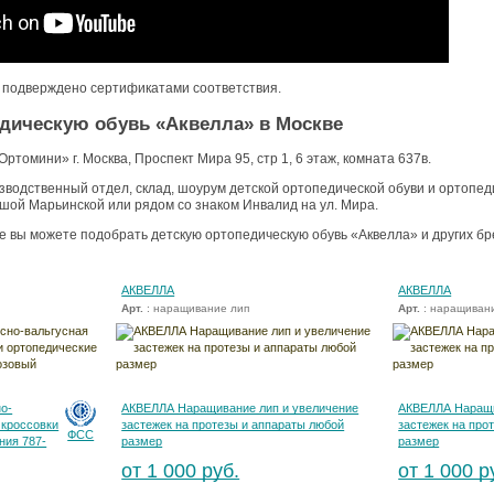
» подверждено сертификатами соответствия.
едическую обувь «Аквелла» в Москве
ртомини» г. Москва, Проспект Мира 95, стр 1, 6 этаж, комната 637в.
зводственный отдел, склад, шоурум детской ортопедической обуви и ортопеди
шой Марьинской или рядом со знаком Инвалид на ул. Мира.
е вы можете подобрать детскую ортопедическую обувь «Аквелла» и других бр
АКВЕЛЛА
АКВЕЛЛА
Арт.
: наращивание лип
Арт.
: наращивани
о-
АКВЕЛЛА Наращивание лип и увеличение
АКВЕЛЛА Наращи
 кроссовки
застежек на протезы и аппараты любой
застежек на про
ФСС
ния 787-
размер
размер
от 1 000 руб.
от 1 000 р