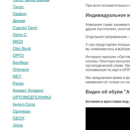
При всех положительных с
Талус
Орфея
Индивидуальное и
Демар
Компания также занимаетс
Сурсил Орто
других патологиях, изгот
Орто-С
Отдельное направление — 
MEDI
У нас представлен большо
Otto Bock
вы сомневаетесь в выборе
ОРТО
Интернет-магазин «Ортоми
сезоны. Опытные консульт
Белберг
ортопедической обуви. Пр
Ortmann
положенную по карте ИПР
МЕТ
Мы предлагаем яркие и кр
применяется только по на
Pardo
Конмет Холдинг
Видео об обуви "
ОРТОМЕДТЕХНИКА
Ботинки и кроссовки под
Ангел-Соло
Орлиман
GEOX
Joma