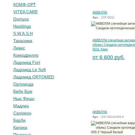
КОМФ-ОРТ
VITEA CARE
АКВЕЛЛА
Арт.
: 237-0011
Domyos
Hasttings
S.W.A.S.H
АКВЕЛЛА (лечебная антива
Такасима
обувь) Сандали ортопедиче
Левис
0011 Хаки
Коккодрилло
от 6 600 руб.
Ладомед Fort
Ладомед Le Soft
Ладомед ORTOMED
Ортомода
Беби Бум
Нью Фешн
Мадлен
АКВЕЛЛА
Саломон
Арт.
: 237-0013-005-2
Барби
Капика
Премонт