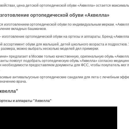
войствах, цена детской ортопедической обуви «Аквелла» остается максималь
зготовление ортопедической обуви «Аквелла»
я изготовлением ортопедической обуви по индивидуальным меркам. «Аквелл
овление вкладных башмачков.
изготовление ортопедической обуви на ортезы и аппараты. Бренд «Аквелла
й ассортимент обуви для малышей, детей школьного возраста и подростков. 
 размера, можно выбрать несколько моделей дял примерки.
ни» предлагает в Москве только качественную, оригинальную обувь «Аквелла
анты помогут подобрать ортопедическую обувь «Аквелла» согласно медицин
и необходимости предоставляем документы для ФСС, чтобы покупатель мог 
.
асивые антивальгусные ортопедические сандалии для лета с лечебным эффек
значению врача.
Аквелла"
 ортезы и аппараты "Аквелла"