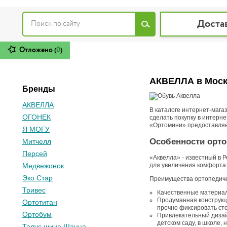
Доста
Отложено (
0
)
АКВЕЛЛА в Мос
Бренды
АКВЕЛЛА
В каталоге интернет-мага
ОГОНЕК
сделать покупку в интерн
«Ортомини» предоставляет
Я МОГУ
Особенности орто
Митчелл
Персей
«Аквелла» - известный в 
для увеличения комфорта 
Медвежонок
Эко Стар
Преимущества ортопедиче
Тривес
Качественные материалы
Продуманная конструкци
Ортотитан
прочно фиксировать сто
Ортобум
Привлекательный дизайн
детском саду, в школе, 
Талус шина Шанца