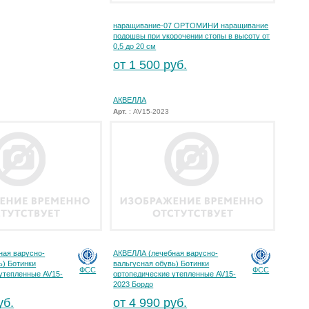
наращивание-07 ОРТОМИНИ наращивание
подошвы при укорочении стопы в высоту от
0,5 до 20 см
от 1 500 руб.
АКВЕЛЛА
Арт.
: AV15-2023
ная варусно-
АКВЕЛЛА (лечебная варусно-
ь) Ботинки
вальгусная обувь) Ботинки
ФСС
ФСС
утепленные AV15-
ортопедические утепленные AV15-
2023 Бордо
уб.
от 4 990 руб.