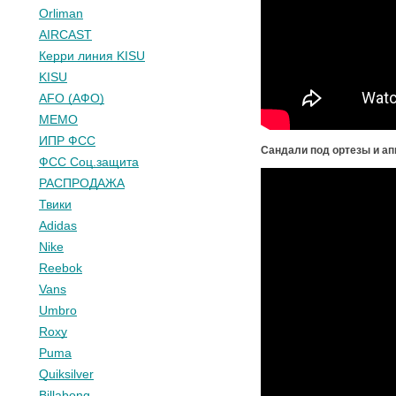
Orliman
AIRCAST
Керри линия KISU
KISU
AFO (АФО)
МЕМО
ИПР ФСС
Сандали
под ортезы и а
ФСС Соц.защита
РАСПРОДАЖА
Твики
Adidas
Nike
Reebok
Vans
Umbro
Roxy
Puma
Quiksilver
Billabong