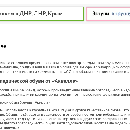
вляем в ДНР, ЛНР, Крым
кве
зина «Ортомини» представлена качественная ортопедическая обувь «Аквелла
ет-магазине, придти в наш магазин в Москве для выбора и примерки, или офор
 гарантии качества и документы для ФСС для оформления компенсации в сл
педической обуви от «Аквелла»
России и в мире бренд, который производит качественные ортопедические из
ходьбы при наличии различных патологий – от плоскостопия до разной длины н
ской обуви бренда «Аквелла»
. Используется натуральная кожа, каучук и другое качественное сырье. Это
я. Обувиь подбирается в зависимости от особенностей ноги ребенка, наличи
пу, чтобы не допустить появления натертостей и других распространенных 
 детской ортопедической обуви. Дети с удовольствием носят такие модели. 
на прогулках