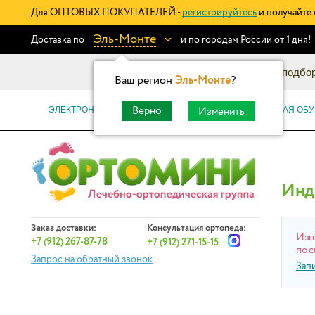
Для ОПТОВЫХ ПОКУПАТЕЛЕЙ -
регистрируйтесь
и получайте 
Эль-Монте
Доставка по
и по городам России от 1 дня!
Информационный каталог: подбор
Ваш регион
Эль-Монте
?
ЭЛЕКТРОННЫЕ СЕРТИФИКАТЫ
ОРТОПЕДИЧЕСКАЯ ОБУ
Верно
Изменить
Инд
Заказ доставки:
Консультация ортопеда:
Изг
+7 (912) 267-87-78
+7 (912) 271-15-15
по с
Запрос на обратный звонок
Зап