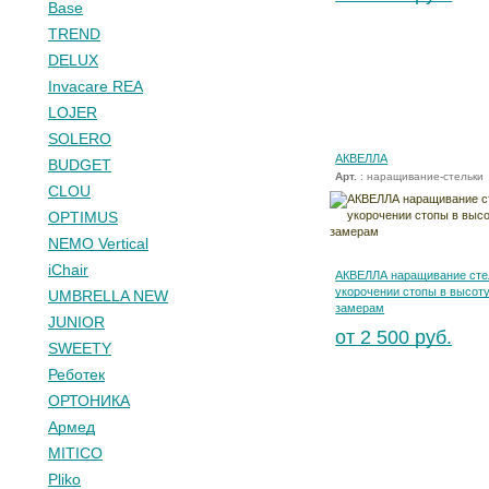
Base
TREND
DELUX
Invacare REA
LOJER
SOLERO
АКВЕЛЛА
BUDGET
Арт.
: наращивание-стельки
CLOU
OPTIMUS
NEMO Vertical
iChair
АКВЕЛЛА наращивание сте
укорочении стопы в высоту
UMBRELLA NEW
замерам
JUNIOR
от 2 500 руб.
SWEETY
Реботек
ОРТОНИКА
Армед
MITICO
Pliko