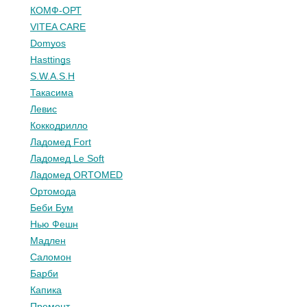
КОМФ-ОРТ
VITEA CARE
Domyos
Hasttings
S.W.A.S.H
Такасима
Левис
Коккодрилло
Ладомед Fort
Ладомед Le Soft
Ладомед ORTOMED
Ортомода
Беби Бум
Нью Фешн
Мадлен
Саломон
Барби
Капика
Премонт