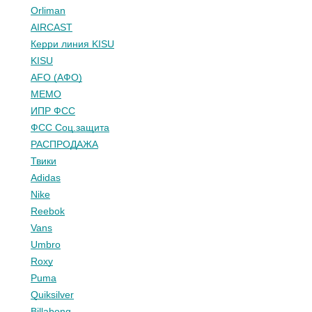
Orliman
AIRCAST
Керри линия KISU
KISU
AFO (АФО)
МЕМО
ИПР ФСС
ФСС Соц.защита
РАСПРОДАЖА
Твики
Adidas
Nike
Reebok
Vans
Umbro
Roxy
Puma
Quiksilver
Billabong