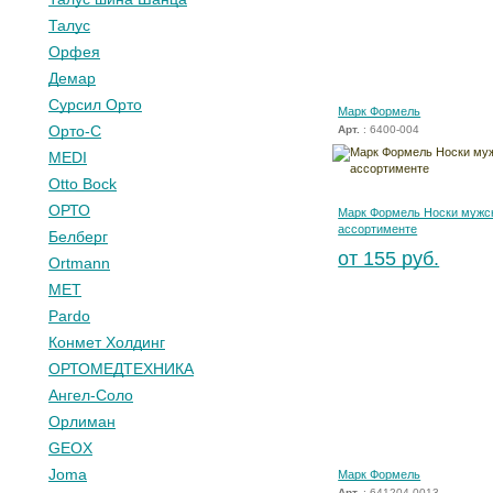
Талус
Орфея
Демар
Сурсил Орто
Марк Формель
Орто-С
Арт.
: 6400-004
MEDI
Otto Bock
ОРТО
Марк Формель Носки мужск
ассортименте
Белберг
от 155 руб.
Ortmann
МЕТ
Pardo
Конмет Холдинг
ОРТОМЕДТЕХНИКА
Ангел-Соло
Орлиман
GEOX
Joma
Марк Формель
Арт.
: 641204-0013