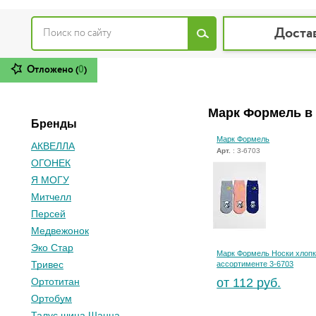
Доста
Отложено (
0
)
Марк Формель в
Бренды
Марк Формель
АКВЕЛЛА
Арт.
: 3-6703
ОГОНЕК
Я МОГУ
Митчелл
Персей
Медвежонок
Эко Стар
Марк Формель Носки хлоп
Тривес
ассортименте 3-6703
Ортотитан
от 112 руб.
Ортобум
Талус шина Шанца