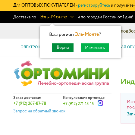
Для ОПТОВЫХ ПОКУПАТЕЛЕЙ -
регистрируйтесь
и получайте 
Эль-Монте
Доставка по
и по городам России от 1 дня!
Информационный каталог: подбор
Ваш регион
Эль-Монте
?
ЭЛЕКТРОННЫЕ СЕРТИФИКАТЫ
ОРТОПЕДИЧЕСКАЯ ОБУ
Верно
Изменить
Инд
Заказ доставки:
Консультация ортопеда:
Изг
+7 (912) 267-87-78
+7 (912) 271-15-15
по с
Запрос на обратный звонок
Зап