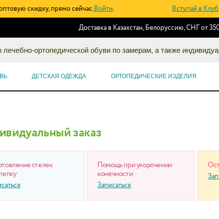
оптовую скидку, прямо сейчас.
Войти
.
Вступай в Клуб
Доставка в Казахстан, Белоруссию, СНГ от 350
 лечебно-ортопедической обуви по замерам, а также индивидуа
ВЬ
ДЕТСКАЯ ОДЕЖДА
ОРТОПЕДИЧЕСКИЕ ИЗДЕЛИЯ
ивидуальный заказ
отовление стелек
Помощь при укорочении
Ост
лепку
конечности
Зап
исаться
Записаться