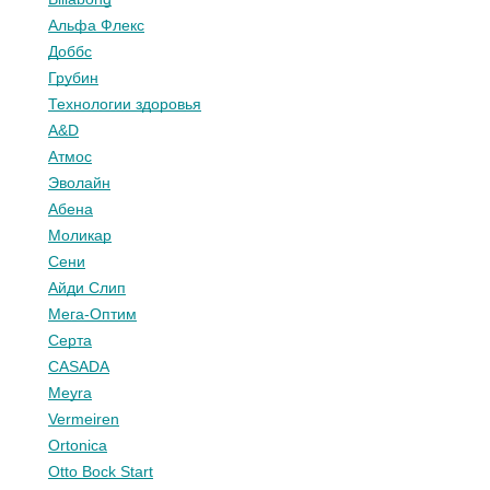
Альфа Флекс
Доббс
Грубин
Технологии здоровья
A&D
Атмос
Эволайн
Абена
Моликар
Сени
Айди Слип
Мега-Оптим
Серта
CASADA
Meyra
Vermeiren
Ortonica
Otto Bock Start