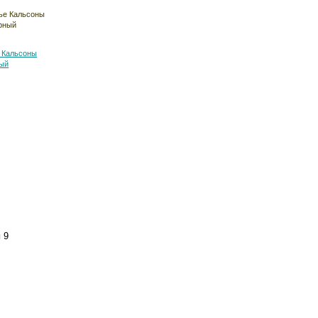
 Кальсоны
ный
и
9