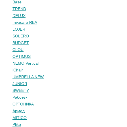
Base
TREND
DELUX
Invacare REA
LOJER
SOLERO
BUDGET
CLOU
OPTIMUS
NEMO Vertical
iChair
UMBRELLA NEW
JUNIOR
SWEETY
Реботек
ОРТОНИКА
Армед
MITICO
Pliko