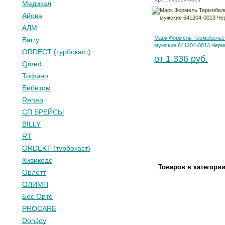
Медикал
Айова
АДМ
Марк Формель Термобелье
Barry
мужские 641204-0013 Чер
ORDECT (турбокаст)
от 1 336 руб.
Qmed
Тофино
Бебетом
Rehab
СП БРЕЙСЫ
BILLY
RT
ORDEKT (турбокаст)
Кивикедс
Товаров в категори
Орлетт
ОЛИМП
Бос Орто
PROCARE
DonJoy