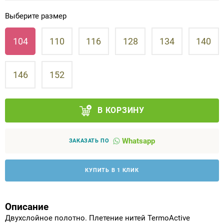
Выберите размер
Аппараты на суставы
104
110
116
128
134
140
Санитарные приспособления для
инвалидов
146
152
Противопролежневые матрасы, подушки
ОПОРЫ, ВЕРТИКАЛИЗАТОРЫ, Оборудование
В КОРЗИНУ
для ЛФК
Whatsapp
ЗАКАЗАТЬ ПО
Одежда ортопедическая (адаптивная) для
инвалидов
КУПИТЬ В 1 КЛИК
Индивидуальное изготовление
Описание
Двухслойное полотно. Плетение нитей TermoActive