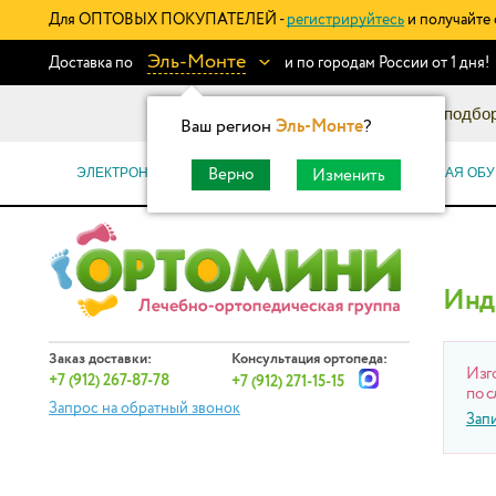
Для ОПТОВЫХ ПОКУПАТЕЛЕЙ -
регистрируйтесь
и получайте 
Эль-Монте
Доставка по
и по городам России от 1 дня!
Информационный каталог: подбор
Ваш регион
Эль-Монте
?
ЭЛЕКТРОННЫЕ СЕРТИФИКАТЫ
ОРТОПЕДИЧЕСКАЯ ОБУ
Верно
Изменить
Инд
Заказ доставки:
Консультация ортопеда:
Изг
+7 (912) 267-87-78
+7 (912) 271-15-15
по с
Запрос на обратный звонок
Зап