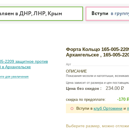
вляем в ДНР, ЛНР, Крым
Форта Кольцо 165-005-22
Архангельске , 165-005-2
Арт
ОПИСАНИЕ
Показания-мозоли и натоптыши, возникающ
те для увеличения
Цена зависит от размера и цен поставщик
234.00
Р
Цена без скидок :
-170
скидка по предоплате:
Вступи в
клуб Ортомини
и
Выберите размер, можно отложи