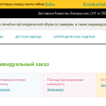
оптовую скидку, прямо сейчас.
Войти
.
Вступай в Клуб
Доставка в Казахстан, Белоруссию, СНГ от 350
 лечебно-ортопедической обуви по замерам, а также индивидуа
ВЬ
ДЕТСКАЯ ОДЕЖДА
ОРТОПЕДИЧЕСКИЕ ИЗДЕЛИЯ
ивидуальный заказ
отовление стелек
Помощь при укорочении
Ост
лепку
конечности
Зап
исаться
Записаться