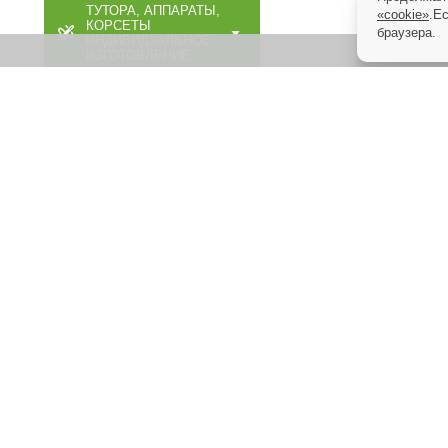
ТУТОРА, АППАРАТЫ,
«cookie»
.Е
КОРСЕТЫ
браузера.
ИНДИВИДУАЛЬНОЕ
ИЗГОТОВЛЕНИЕ
МАССАЖЕРЫ И ЛФК
ДОМАШНЯЯ
МЕДТЕХНИКА
ОРТОПЕДИЧЕСКИЕ
ИЗДЕЛИЯ
МАССАЖНАЯ,
МЕДИЦИНСКАЯ,
ОРТОПЕДИЧЕСКАЯ
МЕБЕЛЬ