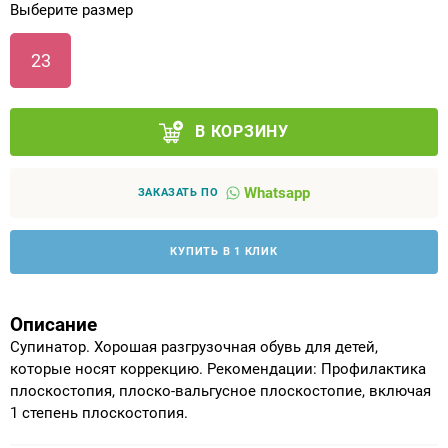
Выберите размер
Аппараты на суставы
23
Санитарные приспособления для
инвалидов
В КОРЗИНУ
Противопролежневые матрасы, подушки
Whatsapp
ЗАКАЗАТЬ ПО
ОПОРЫ, ВЕРТИКАЛИЗАТОРЫ, Оборудование
для ЛФК
КУПИТЬ В 1 КЛИК
Одежда ортопедическая (адаптивная) для
инвалидов
Описание
Супинатор. Хорошая разгрузочная обувь для детей,
Индивидуальное изготовление
которые носят коррекцию. Рекомендации: Профилактика
плоскостопия, плоско-вальгусное плоскостопие, включая
1 степень плоскостопия.