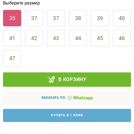
Выберите размер
Аппараты на суставы
35
37
37
38
39
40
Санитарные приспособления для
инвалидов
41
42
43
44
45
46
Противопролежневые матрасы, подушки
47
ОПОРЫ, ВЕРТИКАЛИЗАТОРЫ, Оборудование
для ЛФК
В КОРЗИНУ
Одежда ортопедическая (адаптивная) для
инвалидов
Whatsapp
ЗАКАЗАТЬ ПО
Индивидуальное изготовление
КУПИТЬ В 1 КЛИК