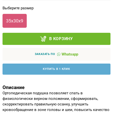
Выберите размер
Аппараты на суставы
35х30х9
Санитарные приспособления для
инвалидов
В КОРЗИНУ
Противопролежневые матрасы, подушки
Whatsapp
ОПОРЫ, ВЕРТИКАЛИЗАТОРЫ, Оборудование
ЗАКАЗАТЬ ПО
для ЛФК
КУПИТЬ В 1 КЛИК
Одежда ортопедическая (адаптивная) для
инвалидов
Описание
Индивидуальное изготовление
Ортопедическая подушка позволяет спать в
физиологически верном положении, сформировать,
скорректировать правильную осанку, улучшить
кровообращение в зоне головы и шеи, повысить качество