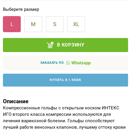
Выберите размер
Аппараты на суставы
L
M
S
XL
Санитарные приспособления для
инвалидов
В КОРЗИНУ
Противопролежневые матрасы, подушки
Whatsapp
ОПОРЫ, ВЕРТИКАЛИЗАТОРЫ, Оборудование
ЗАКАЗАТЬ ПО
для ЛФК
КУПИТЬ В 1 КЛИК
Одежда ортопедическая (адаптивная) для
инвалидов
Описание
Индивидуальное изготовление
Компрессионные гольфы с открытым носком ИНТЕКС
ИГО второго класса компрессии используются для
лечения варикозной болезни. Гольфы способствуют
лучшей работе венозных клапонов, лучшему оттоку крови