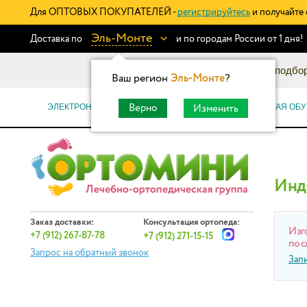
Для ОПТОВЫХ ПОКУПАТЕЛЕЙ -
регистрируйтесь
и получайте 
Эль-Монте
Доставка по
и по городам России от 1 дня!
Информационный каталог: подбор
Ваш регион
Эль-Монте
?
ЭЛЕКТРОННЫЕ СЕРТИФИКАТЫ
ОРТОПЕДИЧЕСКАЯ ОБУ
Верно
Изменить
Инд
Заказ доставки:
Консультация ортопеда:
Изг
+7 (912) 267-87-78
+7 (912) 271-15-15
по с
Запрос на обратный звонок
Зап