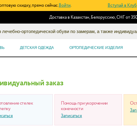
оптовую скидку, прямо сейчас.
Войти
.
Вступай в Клуб
Доставка в Казахстан, Белоруссию, СНГ от 350
 лечебно-ортопедической обуви по замерам, а также индивидуа
ВЬ
ДЕТСКАЯ ОДЕЖДА
ОРТОПЕДИЧЕСКИЕ ИЗДЕЛИЯ
ивидуальный заказ
отовление стелек
Помощь при укорочении
Ост
лепку
конечности
Зап
исаться
Записаться