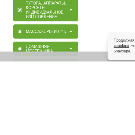
ТУТОРА, АППАРАТЫ,
КОРСЕТЫ
ИНДИВИДУАЛЬНОЕ
ИЗГОТОВЛЕНИЕ
МАССАЖЕРЫ И ЛФК
Продолжая 
«cookie»
.Е
ДОМАШНЯЯ
МЕДТЕХНИКА
браузера.
ОРТОПЕДИЧЕСКИЕ
ИЗДЕЛИЯ
МАССАЖНАЯ,
МЕДИЦИНСКАЯ,
ОРТОПЕДИЧЕСКАЯ
МЕБЕЛЬ