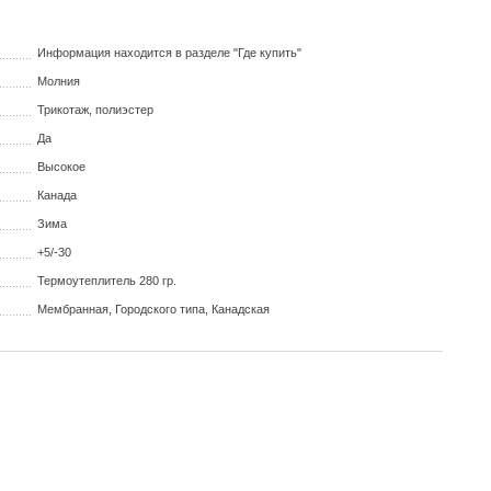
Информация находится в разделе "Где купить"
Молния
Трикотаж, полиэстер
Да
Высокое
Канада
Зима
+5/-30
Термоутеплитель 280 гр.
Мембранная, Городского типа, Канадская