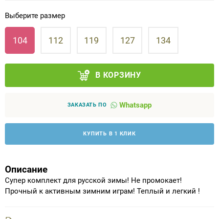
Выберите размер
Аппараты на суставы
104
112
119
127
134
Санитарные приспособления для
инвалидов
В КОРЗИНУ
Противопролежневые матрасы, подушки
Whatsapp
ОПОРЫ, ВЕРТИКАЛИЗАТОРЫ, Оборудование
ЗАКАЗАТЬ ПО
для ЛФК
КУПИТЬ В 1 КЛИК
Одежда ортопедическая (адаптивная) для
инвалидов
Описание
Индивидуальное изготовление
Супер комплект для русской зимы! Не промокает!
Прочный к активным зимним играм! Теплый и легкий !