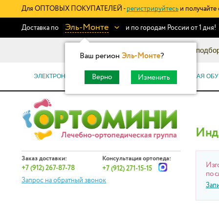
Для ОПТОВЫХ ПОКУПАТЕЛЕЙ -
регистрируйтесь
и получайте 
Эль-Монте
Доставка по
и по городам России от 1 дня!
Информационный каталог: подбор
Ваш регион
Эль-Монте
?
ЭЛЕКТРОННЫЕ СЕРТИФИКАТЫ
ОРТОПЕДИЧЕСКАЯ ОБУ
Верно
Изменить
Инд
Заказ доставки:
Консультация ортопеда:
Изг
+7 (912) 267-87-78
+7 (912) 271-15-15
по с
Запрос на обратный звонок
Зап