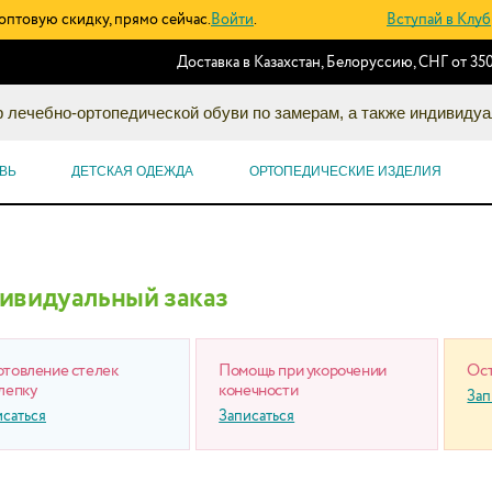
оптовую скидку, прямо сейчас.
Войти
.
Вступай в Клуб
Доставка в Казахстан, Белоруссию, СНГ от 350
 лечебно-ортопедической обуви по замерам, а также индивидуа
ВЬ
ДЕТСКАЯ ОДЕЖДА
ОРТОПЕДИЧЕСКИЕ ИЗДЕЛИЯ
ивидуальный заказ
отовление стелек
Помощь при укорочении
Ост
лепку
конечности
Зап
исаться
Записаться