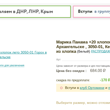
вляем в ДНР, ЛНР, Крым
Марика Панама +20 хлопок
Архангельске , 3050-01, 
из хлопка
(Белый)
РАСПРОДАЖ
Арт
те для увеличения
Цена зависит от размера и цен поставщик
684.00
Р
Цена без скидок :
-170
скидка по предоплате:
Вступи в
клуб Ортомини
и
Выберите размер, можно отложи