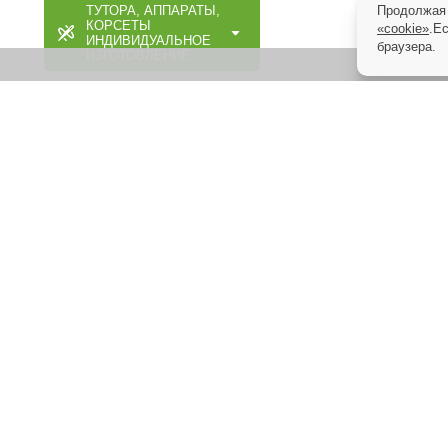
Продолжая 
ТУТОРА, АППАРАТЫ,
КОРСЕТЫ
«cookie»
.Е
ИНДИВИДУАЛЬНОЕ
браузера.
ИЗГОТОВЛЕНИЕ
МАССАЖЕРЫ И ЛФК
ДОМАШНЯЯ
МЕДТЕХНИКА
ОРТОПЕДИЧЕСКИЕ
ИЗДЕЛИЯ
МАССАЖНАЯ,
МЕДИЦИНСКАЯ,
ОРТОПЕДИЧЕСКАЯ
МЕБЕЛЬ