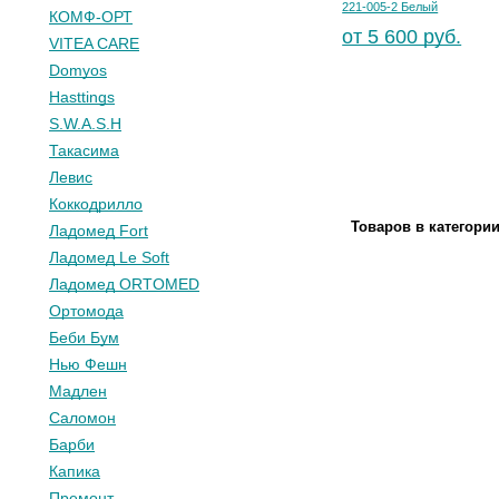
221-005-2 Белый
КОМФ-ОРТ
от 5 600 руб.
VITEA CARE
Domyos
Hasttings
S.W.A.S.H
Такасима
Левис
Коккодрилло
Товаров в категори
Ладомед Fort
Ладомед Le Soft
Ладомед ORTOMED
Ортомода
Беби Бум
Нью Фешн
Мадлен
Саломон
Барби
Капика
Премонт