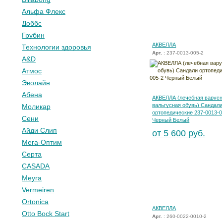
Альфа Флекс
Доббс
Грубин
АКВЕЛЛА
Технологии здоровья
Арт.
: 237-0013-005-2
A&D
Атмос
Эволайн
Абена
АКВЕЛЛА (лечебная варусн
вальгусная обувь) Сандал
Моликар
ортопедические 237-0013-0
Сени
Черный Белый
Айди Слип
от 5 600 руб.
Мега-Оптим
Серта
CASADA
Meyra
Vermeiren
Ortonica
АКВЕЛЛА
Otto Bock Start
Арт.
: 260-0022-0010-2