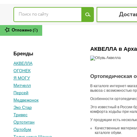
Доста
Отложено (
0
)
АКВЕЛЛА в Арха
Бренды
АКВЕЛЛА
ОГОНЕК
Ортопедическая о
Я МОГУ
Митчелл
В каталоге интернет-мага
вывоза с возможностью пр
Персей
Особенности ортопедичес
Медвежонок
Это известный в России б
Эко Стар
комфорта ходьбы при налич
Тривес
У продукции есть несколь
Ортотитан
Качественные материал
Ортобум
каталоге обуви.
Талус шина Шанца