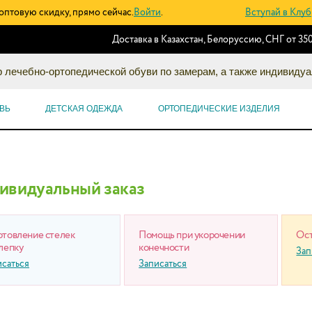
оптовую скидку, прямо сейчас.
Войти
.
Вступай в Клуб
Доставка в Казахстан, Белоруссию, СНГ от 350
 лечебно-ортопедической обуви по замерам, а также индивидуа
ВЬ
ДЕТСКАЯ ОДЕЖДА
ОРТОПЕДИЧЕСКИЕ ИЗДЕЛИЯ
ивидуальный заказ
отовление стелек
Помощь при укорочении
Ост
лепку
конечности
Зап
исаться
Записаться