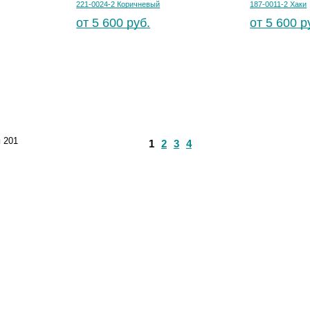
221-0024-2 Коричневый
187-0011-2 Хаки
от 5 600 руб.
от 5 600 р
и
201
1
2
3
4