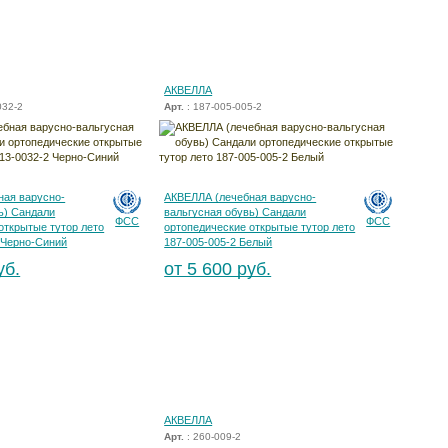
АКВЕЛЛА
032-2
Арт.
: 187-005-005-2
ная варусно-
АКВЕЛЛА (лечебная варусно-
ь) Сандали
вальгусная обувь) Сандали
ФСС
ФСС
открытые тутор лето
ортопедические открытые тутор лето
 Черно-Синий
187-005-005-2 Белый
уб.
от 5 600 руб.
АКВЕЛЛА
Арт.
: 260-009-2