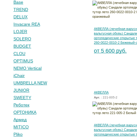
Base
TREND
DELUX
Invacare REA
АКВЕЛЛА (лечебная варусн
LOJER
вальгусная обувь) Сандал
ортопедические открытые т
SOLERO
260-0022-0010-2 Бежевый
BUDGET
от 5 600 руб.
CLOU
OPTIMUS
NEMO Vertical
iChair
UMBRELLA NEW
JUNIOR
АКВЕЛЛА
SWEETY
Арт.
: 221-005-2
Реботек
ОРТОНИКА
Армед
АКВЕЛЛА (лечебная варусн
MITICO
вальгусная обувь) Сандал
Pliko
ортопедические открытые т