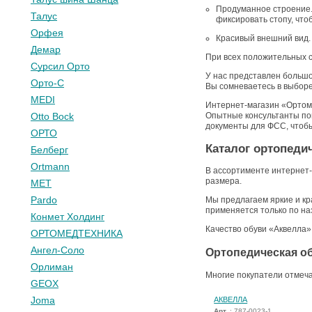
Продуманное строение. 
Талус
фиксировать стопу, что
Орфея
Красивый внешний вид. 
Демар
При всех положительных с
Сурсил Орто
У нас представлен большо
Орто-С
Вы сомневаетесь в выборе
MEDI
Интернет-магазин «Ортоми
Опытные консультанты по
Otto Bock
документы для ФСС, чтобы
ОРТО
Каталог ортопеди
Белберг
Ortmann
В ассортименте интернет-
размера.
МЕТ
Pardo
Мы предлагаем яркие и кр
применяется только по на
Конмет Холдинг
Качество обуви «Аквелла
ОРТОМЕДТЕХНИКА
Ангел-Соло
Ортопедическая о
Орлиман
Многие покупатели отмеча
GEOX
Joma
АКВЕЛЛА
Арт.
: 787-0023-1