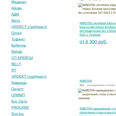
Медикал
Айова
АДМ
Barry
АКВЕЛЛА (лечебная варусн
ORDECT (турбокаст)
вальгусная обувь) Ботинки
ортопедические без утепле
Qmed
0023-1 Розовый
Тофино
от 6 300 руб.
Бебетом
Rehab
СП БРЕЙСЫ
BILLY
RT
ORDEKT (турбокаст)
АКВЕЛЛА
Кивикедс
Арт.
: наращивание-стельки
Орлетт
ОЛИМП
Бос Орто
PROCARE
АКВЕЛЛА наращивание сте
укорочении стопы в высоту
DonJoy