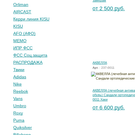
замерам
Orliman
от 2 500 руб.
AIRCAST
Керри линия KISU
KISU
AFO (АФО)
МЕМО
ИПР ФСС
ФСС Соц.защита
РАСПРОДАЖА
АКВЕЛЛА
Арт.
: 237-0011
Твики
Adidas
Nike
АКВЕЛЛА (лечебная антива
Reebok
обувь) Сандали ортопедиче
Vans
0011 Хаки
Umbro
от 6 600 руб.
Roxy
Puma
Quiksilver
Billabong