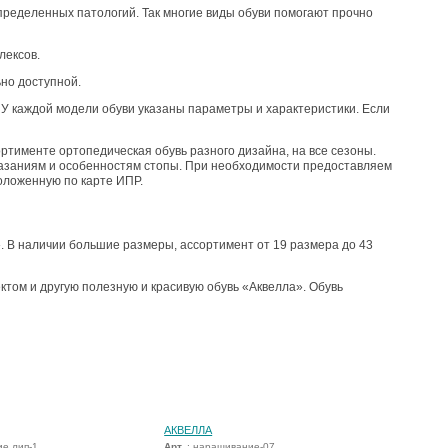
пределенных патологий. Так многие виды обуви помогают прочно
.
лексов.
но доступной.
 У каждой модели обуви указаны параметры и характеристики. Если
ртименте ортопедическая обувь разного дизайна, на все сезоны.
казаниям и особенностям стопы. При необходимости предоставляем
оложенную по карте ИПР.
. В наличии большие размеры, ассортимент от 19 размера до 43
том и другую полезную и красивую обувь «Аквелла». Обувь
АКВЕЛЛА
е лип-1
Арт.
: наращивание-07