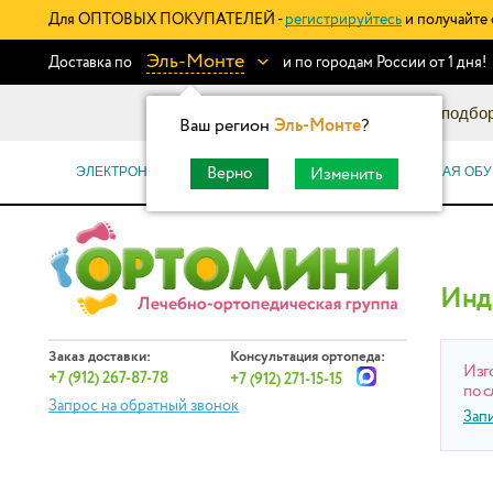
Для ОПТОВЫХ ПОКУПАТЕЛЕЙ -
регистрируйтесь
и получайте 
Эль-Монте
Доставка по
и по городам России от 1 дня!
Информационный каталог: подбор
Ваш регион
Эль-Монте
?
ЭЛЕКТРОННЫЕ СЕРТИФИКАТЫ
ОРТОПЕДИЧЕСКАЯ ОБУ
Верно
Изменить
Инд
Заказ доставки:
Консультация ортопеда:
Изг
+7 (912) 267-87-78
+7 (912) 271-15-15
по с
Запрос на обратный звонок
Зап