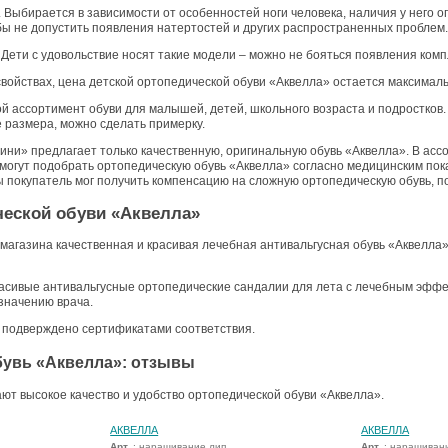
Выбирается в зависимости от особенностей ноги человека, наличия у него о
бы не допустить появления натертостей и других распространенных проблем
Дети с удовольствие носят такие модели – можно не бояться появления комп
войствах, цена детской ортопедической обуви «Аквелла» остается максималь
й ассортимент обуви для малышей, детей, школьного возраста и подростков.
 размера, можно сделать примерку.
ни» предлагает только качественную, оригинальную обувь «Аквелла». В ассо
могут подобрать ортопедическую обувь «Аквелла» согласно медицинским по
 покупатель мог получить компенсацию на сложную ортопедическую обувь, п
ческой обуви «Аквелла»
магазина качественная и красивая лечебная антивальгусная обувь «Аквелла»
асивые антивальгусные ортопедические сандалии для лета с лечебным эффек
значению врача.
» подверждено сертификатами соответствия.
бувь «Аквелла»: отзывы
ют высокое качество и удобство ортопедической обуви «Аквелла».
АКВЕЛЛА
АКВЕЛЛА
Арт.
: наращивание лип
Арт.
: наращивани