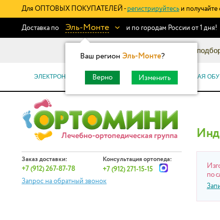
Для ОПТОВЫХ ПОКУПАТЕЛЕЙ -
регистрируйтесь
и получайте 
Эль-Монте
Доставка по
и по городам России от 1 дня!
Информационный каталог: подбор
Ваш регион
Эль-Монте
?
ЭЛЕКТРОННЫЕ СЕРТИФИКАТЫ
ОРТОПЕДИЧЕСКАЯ ОБУ
Верно
Изменить
Инд
Заказ доставки:
Консультация ортопеда:
Изг
+7 (912) 267-87-78
+7 (912) 271-15-15
по с
Запрос на обратный звонок
Зап