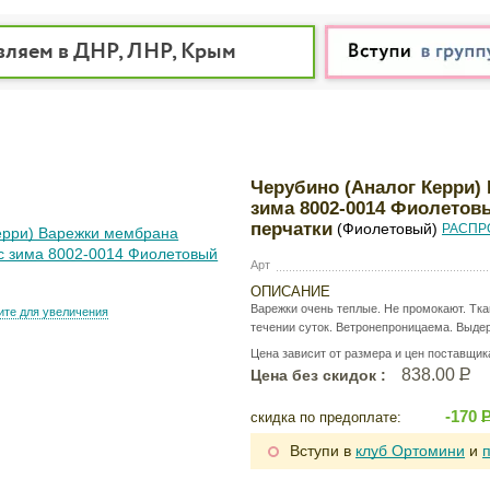
вляем в ДНР, ЛНР, Крым
Черубино (Аналог Керри)
зима 8002-0014 Фиолетовы
перчатки
(Фиолетовый)
РАСПР
Арт
ОПИСАНИЕ
Варежки очень теплые. Не промокают. Тка
те для увеличения
течении суток. Ветронепроницаема. Выде
Цена зависит от размера и цен поставщик
838.00
Р
Цена без скидок :
-170
скидка по предоплате:
Вступи в
клуб Ортомини
и