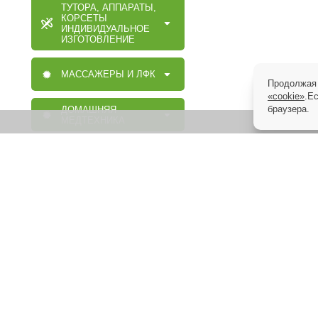
ТУТОРА, АППАРАТЫ,
КОРСЕТЫ
ИНДИВИДУАЛЬНОЕ
ИЗГОТОВЛЕНИЕ
МАССАЖЕРЫ И ЛФК
Продолжая 
«cookie»
.Е
браузера.
ДОМАШНЯЯ
МЕДТЕХНИКА
ОРТОПЕДИЧЕСКИЕ
ИЗДЕЛИЯ
МАССАЖНАЯ,
МЕДИЦИНСКАЯ,
ОРТОПЕДИЧЕСКАЯ
МЕБЕЛЬ