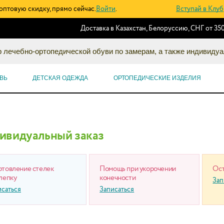
оптовую скидку, прямо сейчас.
Войти
.
Вступай в Клуб
Доставка в Казахстан, Белоруссию, СНГ от 350
 лечебно-ортопедической обуви по замерам, а также индивидуа
ВЬ
ДЕТСКАЯ ОДЕЖДА
ОРТОПЕДИЧЕСКИЕ ИЗДЕЛИЯ
ивидуальный заказ
отовление стелек
Помощь при укорочении
Ост
лепку
конечности
Зап
исаться
Записаться