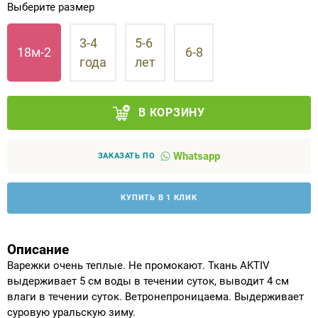
Выберите размер
Аппараты на суставы
3-4
5-6
18м-2
6-8
года
лет
Санитарные приспособления для
инвалидов
В КОРЗИНУ
Противопролежневые матрасы, подушки
ОПОРЫ, ВЕРТИКАЛИЗАТОРЫ, Оборудование
Whatsapp
ЗАКАЗАТЬ ПО
для ЛФК
КУПИТЬ В 1 КЛИК
Одежда ортопедическая (адаптивная) для
инвалидов
Описание
Индивидуальное изготовление
Варежки очень теплые. Не промокают. Ткань AKTIV
выдерживает 5 см воды в течении суток, выводит 4 см
влаги в течении суток. Ветронепроницаема. Выдерживает
суровую уральскую зиму.