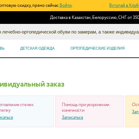
оптовую скидку, прямо сейчас.
Войти
.
Вступай в Клуб
Доставка в Казахстан, Белоруссию, СНГ от 350
 лечебно-ортопедической обуви по замерам, а также индивидуа
ВЬ
ДЕТСКАЯ ОДЕЖДА
ОРТОПЕДИЧЕСКИЕ ИЗДЕЛИЯ
ивидуальный заказ
отовление стелек
Помощь при укорочении
Ост
лепку
конечности
Зап
исаться
Записаться