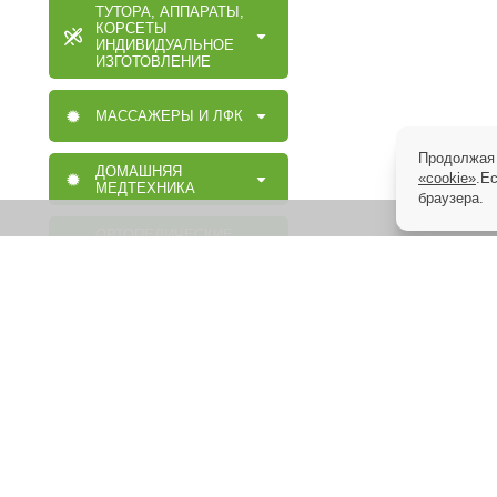
ТУТОРА, АППАРАТЫ,
КОРСЕТЫ
ИНДИВИДУАЛЬНОЕ
ИЗГОТОВЛЕНИЕ
МАССАЖЕРЫ И ЛФК
Продолжая 
ДОМАШНЯЯ
«cookie»
.Е
МЕДТЕХНИКА
браузера.
ОРТОПЕДИЧЕСКИЕ
ИЗДЕЛИЯ
МАССАЖНАЯ,
МЕДИЦИНСКАЯ,
ОРТОПЕДИЧЕСКАЯ
МЕБЕЛЬ