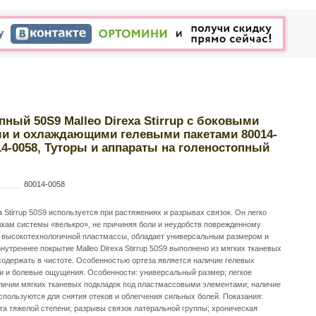
пный 50S9 Malleo Direxa Stirrup с боковыми
и и охлаждающими гелевыми пакетами 80014-
014-0058, Туторы и аппараты на голеностопный
80014-0058
a Stirrup 50S9 используется при растяжениях и разрывах связок. Он легко
жкам системы «велькро», не причиняя боли и неудобств поврежденному
з высокотехнологичной пластмассы, обладает универсальным размером и
нутреннее покрытие Malleo Direxa Stirrup 50S9 выполнено из мягких тканевых
 содержать в чистоте. Особенностью ортеза является наличие гелевых
 и болевые ощущения. Особенности: универсальный размер; легкое
аличии мягких тканевых подкладок под пластмассовыми элементами; наличие
пользуются для снятия отеков и облегчения сильных болей. Показания:
та тяжелой степени; разрывы связок латеральной группы; хроническая