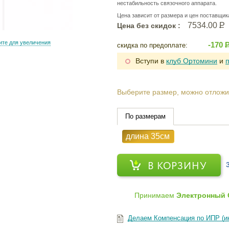
нестабильность связочного аппарата.
Цена зависит от размера и цен поставщик
7534.00
Р
Цена без скидок :
те для увеличения
-170
скидка по предоплате:
Вступи в
клуб Ортомини
и
Выберите размер, можно отложи
По размерам
длина 35см
В КОРЗИНУ
Принимаем
Электронный 
Делаем Компенсация по ИПР (и