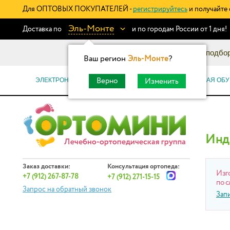
Для ОПТОВЫХ ПОКУПАТЕЛЕЙ -
регистрируйтесь
и получайте 
Эль-Монте
Доставка по
и по городам России от 1 дня!
Информационный каталог: подбор
Ваш регион
Эль-Монте
?
ЭЛЕКТРОННЫЕ СЕРТИФИКАТЫ
ОРТОПЕДИЧЕСКАЯ ОБУ
Верно
Изменить
Инд
Заказ доставки:
Консультация ортопеда:
Изг
+7 (912) 267-87-78
+7 (912) 271-15-15
по с
Запрос на обратный звонок
Зап