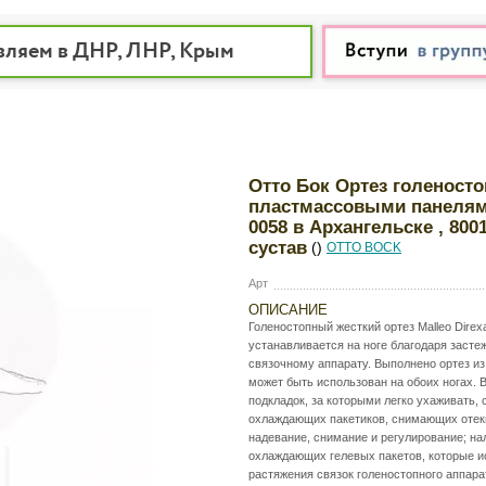
вляем в ДНР, ЛНР, Крым
Отто Бок Ортез голеносто
пластмассовыми панелям
0058 в Архангельске , 80
сустав
()
OTTO BOCK
Арт
ОПИСАНИЕ
Голеностопный жесткий ортез Malleo Direx
устанавливается на ноге благодаря засте
связочному аппарату. Выполнено ортез и
может быть использован на обоих ногах. В
подкладок, за которыми легко ухаживать,
охлаждающих пакетиков, снимающих отеки
надевание, снимание и регулирование; н
охлаждающих гелевых пакетов, которые ис
растяжения связок голеностопного аппара