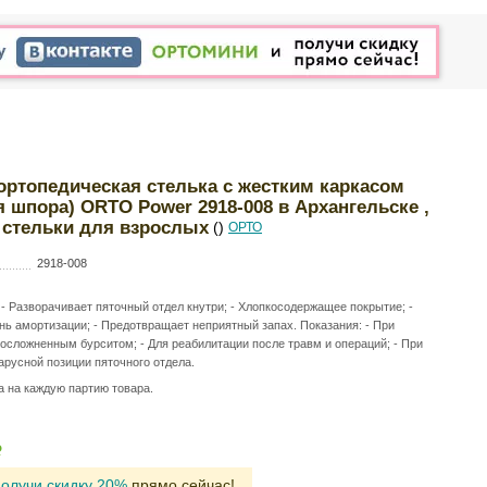
ортопедическая стелька с жестким каркасом
ая шпора) ORTO Power 2918-008 в Архангельске ,
е стельки для взрослых
()
ОРТО
2918-008
 - Разворачивает пяточный отдел кнутри; - Хлопкосодержащее покрытие; -
ень амортизации; - Предотвращает неприятный запах. Показания: - При
осложненным бурситом; - Для реабилитации после травм и операций; - При
арусной позиции пяточного отдела.
а на каждую партию товара.
Р
получи скидку 20%
прямо сейчас!