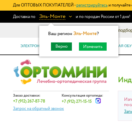
Для ОПТОВЫХ ПОКУПАТЕЛЕЙ -
регистрируйтесь
и получайте 
Эль-Монте
Доставка по
и по городам России от 1 дня!
Информационный каталог: подбор
Ваш регион
Эль-Монте
?
ЭЛЕКТРОННЫЕ СЕРТИФИКАТЫ
ОРТОПЕДИЧЕСКАЯ ОБУ
Верно
Изменить
Инд
Заказ доставки:
Консультация ортопеда:
Изг
+7 (912) 267-87-78
+7 (912) 271-15-15
по с
Запрос на обратный звонок
Зап