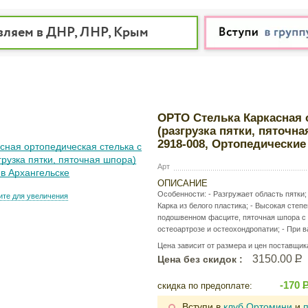
вляем в ДНР, ЛНР, Крым
ОРТО Стелька Каркасная 
(разгрузка пятки, пяточн
2918-008, Ортопедически
Арт
ОПИСАНИЕ
Особенности: - Разгружает область пятки;
те для увеличения
Карка из белого пластика; - Высокая степ
подошвенном фасците, пяточная шпора с 
остеоартрозе и остеохондропатии; - При в
Цена зависит от размера и цен поставщик
3150.00
Р
Цена без скидок :
-170
скидка по предоплате:
Вступи в
клуб Ортомини
и