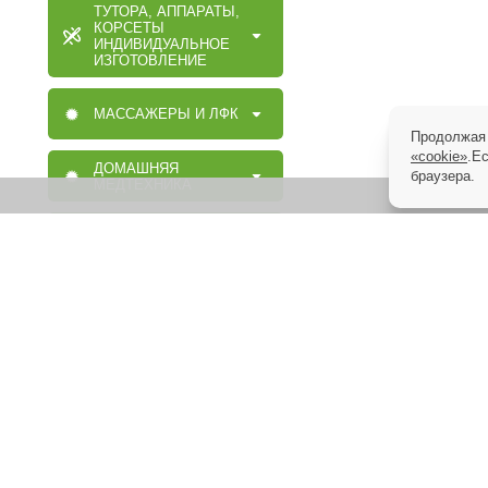
ТУТОРА, АППАРАТЫ,
КОРСЕТЫ
ИНДИВИДУАЛЬНОЕ
ИЗГОТОВЛЕНИЕ
МАССАЖЕРЫ И ЛФК
Продолжая 
«cookie»
.Е
ДОМАШНЯЯ
браузера.
МЕДТЕХНИКА
ОРТОПЕДИЧЕСКИЕ
ИЗДЕЛИЯ
МАССАЖНАЯ,
МЕДИЦИНСКАЯ,
ОРТОПЕДИЧЕСКАЯ
МЕБЕЛЬ