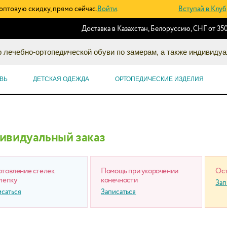
оптовую скидку, прямо сейчас.
Войти
.
Вступай в Клуб
Доставка в Казахстан, Белоруссию, СНГ от 350
 лечебно-ортопедической обуви по замерам, а также индивидуа
ВЬ
ДЕТСКАЯ ОДЕЖДА
ОРТОПЕДИЧЕСКИЕ ИЗДЕЛИЯ
ивидуальный заказ
отовление стелек
Помощь при укорочении
Ост
лепку
конечности
Зап
исаться
Записаться