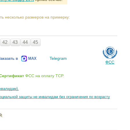
ть несколько размеров на примерку:
42
43
44
45
Telegram
Заказать в
MAX
ФСС
Сертификат
ФСС на оплату ТСР.
нвалидам).
циальной защиты не инвалидам без ограничения по возрасту
Й: