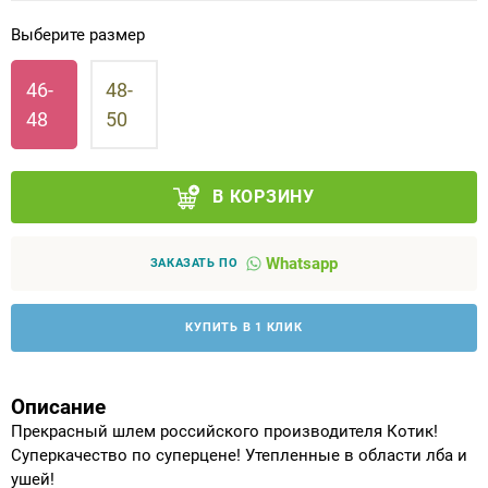
Выберите размер
Аппараты на суставы
46-
48-
Санитарные приспособления для
48
50
инвалидов
Противопролежневые матрасы, подушки
В КОРЗИНУ
ОПОРЫ, ВЕРТИКАЛИЗАТОРЫ, Оборудование
для ЛФК
Whatsapp
ЗАКАЗАТЬ ПО
Одежда ортопедическая (адаптивная) для
КУПИТЬ В 1 КЛИК
инвалидов
Индивидуальное изготовление
Описание
Прекрасный шлем российского производителя Котик!
Суперкачество по суперцене! Утепленные в области лба и
ушей!