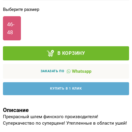
Выберите размер
Аппараты на суставы
46-
Санитарные приспособления для
48
инвалидов
Противопролежневые матрасы, подушки
В КОРЗИНУ
ОПОРЫ, ВЕРТИКАЛИЗАТОРЫ, Оборудование
для ЛФК
Whatsapp
ЗАКАЗАТЬ ПО
Одежда ортопедическая (адаптивная) для
КУПИТЬ В 1 КЛИК
инвалидов
Индивидуальное изготовление
Описание
Прекрасный шлем финского производителя!
Суперкачество по суперцене! Утепленные в области ушей!