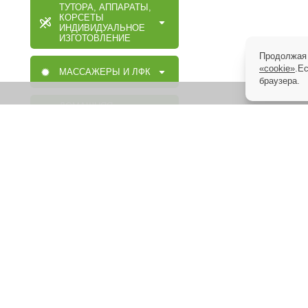
ТУТОРА, АППАРАТЫ,
КОРСЕТЫ
ИНДИВИДУАЛЬНОЕ
ИЗГОТОВЛЕНИЕ
Продолжая 
«cookie»
.Е
МАССАЖЕРЫ И ЛФК
браузера.
ДОМАШНЯЯ
МЕДТЕХНИКА
ОРТОПЕДИЧЕСКИЕ
ИЗДЕЛИЯ
МАССАЖНАЯ,
МЕДИЦИНСКАЯ,
ОРТОПЕДИЧЕСКАЯ
МЕБЕЛЬ