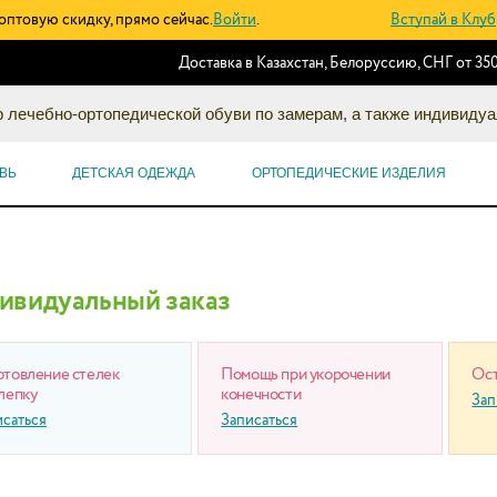
оптовую скидку, прямо сейчас.
Войти
.
Вступай в Клуб
Доставка в Казахстан, Белоруссию, СНГ от 350
 лечебно-ортопедической обуви по замерам, а также индивидуа
ВЬ
ДЕТСКАЯ ОДЕЖДА
ОРТОПЕДИЧЕСКИЕ ИЗДЕЛИЯ
ивидуальный заказ
отовление стелек
Помощь при укорочении
Ост
лепку
конечности
Зап
исаться
Записаться