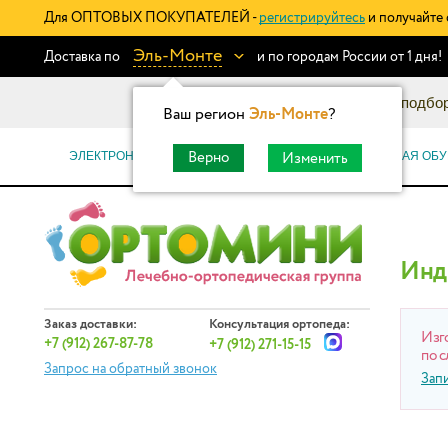
Для ОПТОВЫХ ПОКУПАТЕЛЕЙ -
регистрируйтесь
и получайте 
Эль-Монте
Доставка по
и по городам России от 1 дня!
Информационный каталог: подбор
Ваш регион
Эль-Монте
?
ЭЛЕКТРОННЫЕ СЕРТИФИКАТЫ
ОРТОПЕДИЧЕСКАЯ ОБУ
Верно
Изменить
Инд
Заказ доставки:
Консультация ортопеда:
Изг
+7 (912) 267-87-78
+7 (912) 271-15-15
по с
Запрос на обратный звонок
Зап