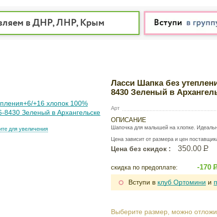
вляем в ДНР, ЛНР, Крым
Ласси Шапка без утеплени
8430 Зеленый в Архангель
Арт
ОПИСАНИЕ
Шапочка для малышей на хлопке. Идеальн
те для увеличения
Цена зависит от размера и цен поставщик
350.00
Р
Цена без скидок :
-170
скидка по предоплате:
Вступи в
клуб Ортомини
и
Выберите размер, можно отложи