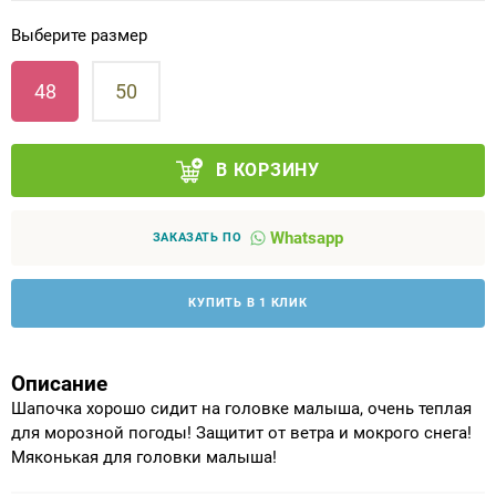
Выберите размер
Аппараты на суставы
48
50
Санитарные приспособления для
инвалидов
В КОРЗИНУ
Противопролежневые матрасы, подушки
Whatsapp
ОПОРЫ, ВЕРТИКАЛИЗАТОРЫ, Оборудование
ЗАКАЗАТЬ ПО
для ЛФК
КУПИТЬ В 1 КЛИК
Одежда ортопедическая (адаптивная) для
инвалидов
Описание
Индивидуальное изготовление
Шапочка хорошо сидит на головке малыша, очень теплая
для морозной погоды! Защитит от ветра и мокрого снега!
Мяконькая для головки малыша!