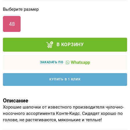
Выберите размер
Аппараты на суставы
48
Санитарные приспособления для
инвалидов
В КОРЗИНУ
Противопролежневые матрасы, подушки
Whatsapp
ОПОРЫ, ВЕРТИКАЛИЗАТОРЫ, Оборудование
ЗАКАЗАТЬ ПО
для ЛФК
КУПИТЬ В 1 КЛИК
Одежда ортопедическая (адаптивная) для
инвалидов
Описание
Индивидуальное изготовление
Хорошие шапочки от известного производителя чулочно-
носочного ассортимента Конте-Кидс. Сидядят хорошо по
голове, не растягиваются, мяконькие и теплые!