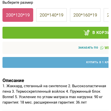
Выберите размер
Аппараты на суставы
200*120*19
200*140*19
200*160*19
2
Санитарные приспособления для
инвалидов
В КОРЗИ
Противопролежневые матрасы, подушки
Wha
ЗАКАЗАТЬ ПО
ОПОРЫ, ВЕРТИКАЛИЗАТОРЫ, Оборудование
для ЛФК
КУПИТЬ В 1 КЛ
Одежда ортопедическая (адаптивная) для
инвалидов
Описание
1. Жаккард, стеганный на синтепоне 2. Высокоэластичная
Индивидуальное изготовление
пена 3. Термоскрепленный войлок 4. Пружинный блок
Bonnel 5. Усиление по углам матраса max нагрузка: 90 кг
гарантия: 18 мес. расширенная гарантия: 36 лет