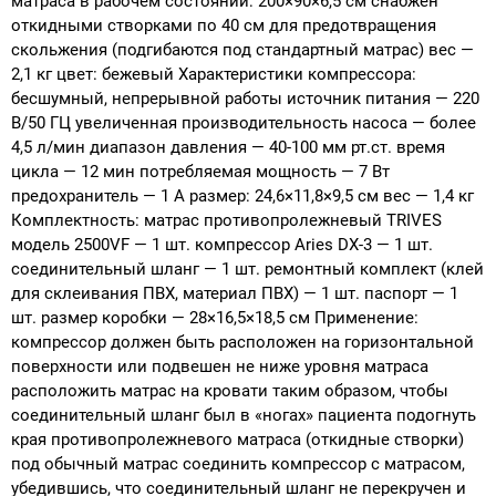
матраса в рабочем состоянии: 200×90×6,5 см снабжен
откидными створками по 40 см для предотвращения
скольжения (подгибаются под стандартный матрас) вес —
2,1 кг цвет: бежевый Характеристики компрессора:
бесшумный, непрерывной работы источник питания — 220
В/50 ГЦ увеличенная производительность насоса — более
4,5 л/мин диапазон давления — 40-100 мм рт.ст. время
цикла — 12 мин потребляемая мощность — 7 Вт
предохранитель — 1 А размер: 24,6×11,8×9,5 см вес — 1,4 кг
Комплектность: матрас противопролежневый TRIVES
модель 2500VF — 1 шт. компрессор Aries DX-3 — 1 шт.
соединительный шланг — 1 шт. ремонтный комплект (клей
для склеивания ПВХ, материал ПВХ) — 1 шт. паспорт — 1
шт. размер коробки — 28×16,5×18,5 см Применение:
компрессор должен быть расположен на горизонтальной
поверхности или подвешен не ниже уровня матраса
расположить матрас на кровати таким образом, чтобы
соединительный шланг был в «ногах» пациента подогнуть
края противопролежневого матраса (откидные створки)
под обычный матрас соединить компрессор с матрасом,
убедившись, что соединительный шланг не перекручен и