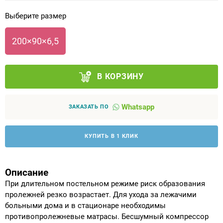
Выберите размер
Аппараты на суставы
200×90×6,5
Санитарные приспособления для
инвалидов
В КОРЗИНУ
Противопролежневые матрасы, подушки
Whatsapp
ОПОРЫ, ВЕРТИКАЛИЗАТОРЫ, Оборудование
ЗАКАЗАТЬ ПО
для ЛФК
КУПИТЬ В 1 КЛИК
Одежда ортопедическая (адаптивная) для
инвалидов
Описание
Индивидуальное изготовление
При длительном постельном режиме риск образования
пролежней резко возрастает. Для ухода за лежачими
больными дома и в стационаре необходимы
противопролежневые матрасы. Бесшумный компрессор