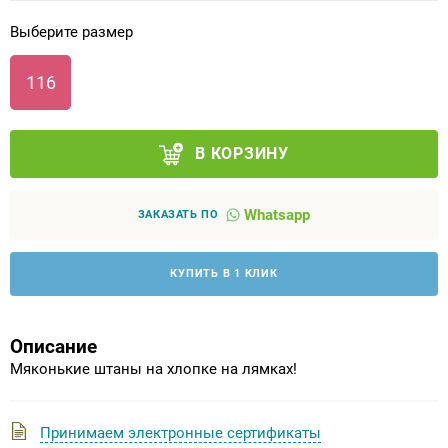
Выберите размер
Аппараты на суставы
116
Санитарные приспособления для
инвалидов
В КОРЗИНУ
Противопролежневые матрасы, подушки
Whatsapp
ОПОРЫ, ВЕРТИКАЛИЗАТОРЫ, Оборудование
ЗАКАЗАТЬ ПО
для ЛФК
КУПИТЬ В 1 КЛИК
Одежда ортопедическая (адаптивная) для
инвалидов
Описание
Индивидуальное изготовление
Мяконькие штаны на хлопке на лямках!
Принимаем электронные сертификаты