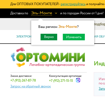
Для ОПТОВЫХ ПОКУПАТЕЛЕЙ -
регистрируйтесь
и получайте 
Эль-Монте
Доставка по
и по городам России от 1 дня!
Информационный каталог: подбор
Ваш регион
Эль-Монте
?
ЭЛЕКТРОННЫЕ СЕРТИФИКАТЫ
ОРТОПЕДИЧЕСКАЯ ОБУ
Верно
Изменить
Инд
Заказ доставки:
Консультация ортопеда:
Изг
+7 (912) 267-87-78
+7 (912) 271-15-15
по с
Запрос на обратный звонок
Зап