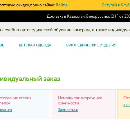
оптовую скидку, прямо сейчас.
Войти
.
Вступай в Клуб
Доставка в Казахстан, Белоруссию, СНГ от 350
 лечебно-ортопедической обуви по замерам, а также индивидуа
ВЬ
ДЕТСКАЯ ОДЕЖДА
ОРТОПЕДИЧЕСКИЕ ИЗДЕЛИЯ
ивидуальный заказ
отовление стелек
Помощь при укорочении
Ост
лепку
конечности
Зап
исаться
Записаться