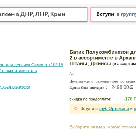
вляем в ДНР, ЛНР, Крым
Батик Полукомбинезон для
2 в ассортименте в Архан
Штаны, Джинсы
(в ассортим
Арт
Цена зависит от размера и цен поставщик
те для увеличения
2498.00
Р
Цена без скидок :
-170
скидка по предоплате:
Вступи в
клуб Ортомини
и
Выберите размер, можно отложи