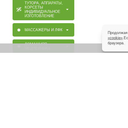
ТУТОРА, АППАРАТЫ,
КОРСЕТЫ
ИНДИВИДУАЛЬНОЕ
ИЗГОТОВЛЕНИЕ
МАССАЖЕРЫ И ЛФК
Продолжая 
«cookie»
.Е
браузера.
ДОМАШНЯЯ
МЕДТЕХНИКА
ОРТОПЕДИЧЕСКИЕ
ИЗДЕЛИЯ
МАССАЖНАЯ,
МЕДИЦИНСКАЯ,
ОРТОПЕДИЧЕСКАЯ
МЕБЕЛЬ