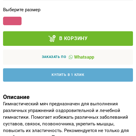
Выберите размер
Аппараты на суставы
Санитарные приспособления для
инвалидов
В КОРЗИНУ
Противопролежневые матрасы, подушки
Whatsapp
ЗАКАЗАТЬ ПО
ОПОРЫ, ВЕРТИКАЛИЗАТОРЫ, Оборудование
для ЛФК
КУПИТЬ В 1 КЛИК
Одежда ортопедическая (адаптивная) для
инвалидов
Описание
Гимнастический мяч предназначен для выполнения
различных упражнений оздоровительной и лечебной
Индивидуальное изготовление
гимнастики. Помогает избежать различных заболеваний
суставов, связок, позвоночника, укрепить мышцы,
повысить их эластичность. Рекомендуется не только для