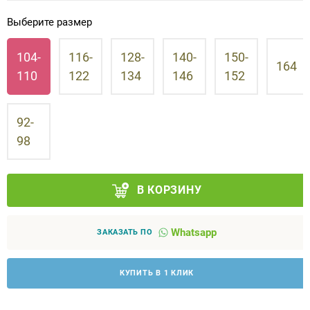
Выберите размер
Аппараты на суставы
104-
116-
128-
140-
150-
Санитарные приспособления для
164
110
122
134
146
152
инвалидов
Противопролежневые матрасы, подушки
92-
98
ОПОРЫ, ВЕРТИКАЛИЗАТОРЫ, Оборудование
для ЛФК
В КОРЗИНУ
Одежда ортопедическая (адаптивная) для
инвалидов
Whatsapp
ЗАКАЗАТЬ ПО
Индивидуальное изготовление
КУПИТЬ В 1 КЛИК