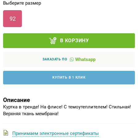
Выберите размер
Аппараты на суставы
92
Санитарные приспособления для
инвалидов
В КОРЗИНУ
Противопролежневые матрасы, подушки
Whatsapp
ЗАКАЗАТЬ ПО
ОПОРЫ, ВЕРТИКАЛИЗАТОРЫ, Оборудование
для ЛФК
КУПИТЬ В 1 КЛИК
Одежда ортопедическая (адаптивная) для
инвалидов
Описание
Куртка в тренде! На флисе! С темоутеплителем! Стильная!
Индивидуальное изготовление
Верхняя ткань мембрана!
Принимаем электронные сертификаты